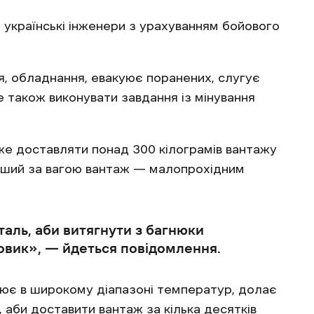
 українські інженери з урахуванням бойового
, обладнання, евакуює поранених, слугує
також виконувати завдання із мінування
же доставляти понад 300 кілограмів вантажу
нший за вагою вантаж — малопрохідним
аль, аби витягнути з багнюки
овик», — йдеться повідомлення.
ацює в широкому діапазоні температур, долає
 аби доставити вантаж за кілька десятків