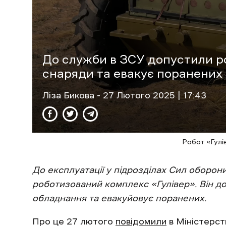
До служби в ЗСУ допустили ро
снаряди та евакує поранених
Ліза Бикова
- 27 Лютого 2025 | 17:43
Робот «Гулі
До експлуатації у підрозділах Сил оборо
роботизований комплекс «Гулівер». Він д
обладнання та евакуйовує поранених.
Про це 27 лютого
повідомили
в Міністерст