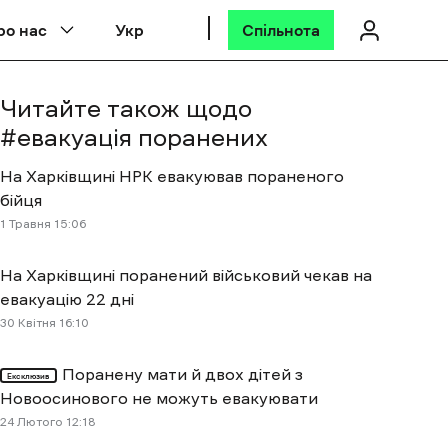
ро нас
Укр
Спільнота
Читайте також щодо
#
евакуація поранених
На Харківщині НРК евакуював пораненого
бійця
1 Травня 15:06
На Харківщині поранений військовий чекав на
евакуацію 22 дні
30 Квітня 16:10
Поранену мати й двох дітей з
Ексклюзив
Новоосинового не можуть евакуювати
24 Лютого 12:18