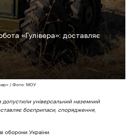
бота «Гулівера»: доставляє
вер» / Фото: МОУ
ни допустили універсальний наземний
оставляє боєприпаси, спорядження,
ві оборони України.