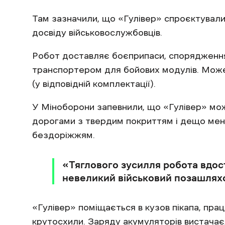
Там зазначили, що «Гулівер» спроєктували
досвіду військовослужбовців.
Робот доставляє боєприпаси, спорядження
транспортером для бойових модулів. Може 
(у відповідній комплектації).
У Міноборони запевнили, що «Гулівер» мо
дорогами з твердим покриттям і дещо ме
бездоріжжям.
«Тяглового зусилля робота вдост
невеликий військовий позашлях
«Гулівер» поміщається в кузов пікапа, пр
крутосхили. Заряду акумуляторів вистачає,