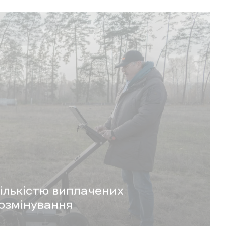
технології
з гуманітарного розмінування —
й
боєприпасами на Харківщині.