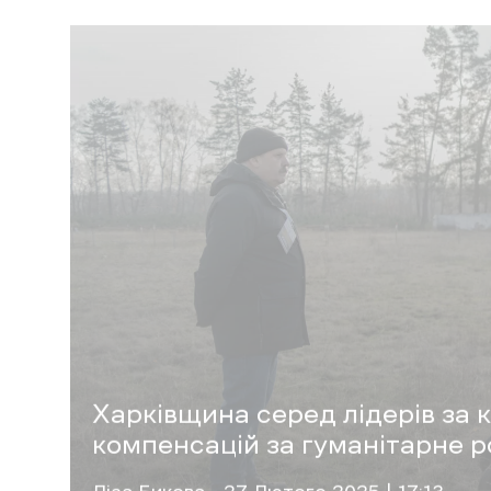
Читайте також
На Харківщині
випробували інноваційні 
фото.
Ізюмський район
найбільш забруднени