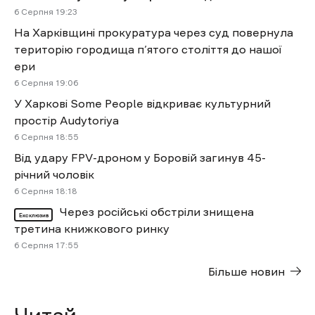
6 Cерпня 19:23
На Харківщині прокуратура через суд повернула
територію городища п’ятого століття до нашої
ери
6 Cерпня 19:06
У Харкові Some People відкриває культурний
простір Audytoriya
6 Cерпня 18:55
Від удару FPV-дроном у Боровій загинув 45-
річний чоловік
6 Cерпня 18:18
Через російські обстріли знищена
Ексклюзив
третина книжкового ринку
6 Cерпня 17:55
Більше новин