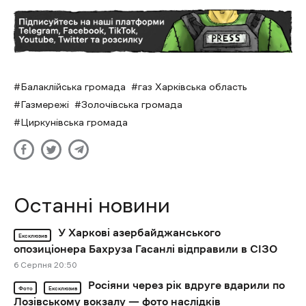
Балаклійська громада
газ Харківська область
Газмережі
Золочівська громада
Циркунівська громада
Останні новини
У Харкові азербайджанського
Ексклюзив
опозиціонера Бахруза Гасанлі відправили в СІЗО
6 Cерпня 20:50
Росіяни через рік вдруге вдарили по
Фото
Ексклюзив
Лозівському вокзалу — фото наслідків