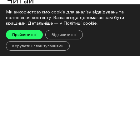
Читай
Ми використовуємо cookie для аналізу відвідувань та
поліпшення контенту. Ваша згода допомагає нам бути
кращими. Детальніше — у
Політиці cookie
.
Прийняти всі
Відхилити всі
Керувати налаштуваннями
«Евакуйовуйтеся
Чому доро
завчасно, не сидіть до
що відбув
останнього»: Що чекає
ринку і чи
на людей після евакуації
дефіциту
до Харкова