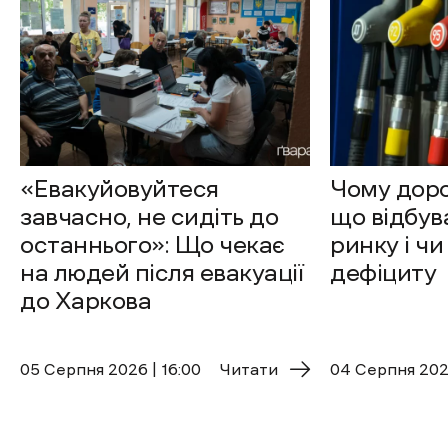
«Евакуйовуйтеся
Чому доро
завчасно, не сидіть до
що відбув
останнього»: Що чекає
ринку і чи
на людей після евакуації
дефіциту
до Харкова
05 Cерпня 2026 | 16:00
Читати
04 Cерпня 2026