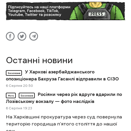
Останні новини
У Харкові азербайджанського
Ексклюзив
опозиціонера Бахруза Гасанлі відправили в СІЗО
6 Cерпня 20:50
Росіяни через рік вдруге вдарили по
Фото
Ексклюзив
Лозівському вокзалу — фото наслідків
6 Cерпня 19:23
На Харківщині прокуратура через суд повернула
територію городища п’ятого століття до нашої
ери