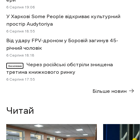
6 Cерпня 19:06
У Харкові Some People відкриває культурний
простір Audytoriya
6 Cерпня 18:55
Від удару FPV-дроном у Боровій загинув 45-
річний чоловік
6 Cерпня 18:18
Через російські обстріли знищена
Ексклюзив
третина книжкового ринку
6 Cерпня 17:55
Більше новин
Читай