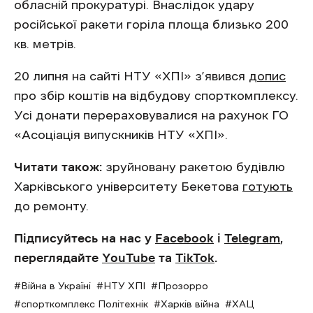
обласній прокуратурі. Внаслідок удару
російської ракети горіла площа близько 200
кв. метрів.
20 липня на сайті НТУ «ХПІ» з’явився
допис
про збір коштів на відбудову спорткомплексу.
Усі донати перераховувалися на рахунок ГО
«Асоціація випускників НТУ «ХПІ».
Читати також:
зруйновану ракетою будівлю
Харківського університету Бекетова
готують
до ремонту.
Підписуйтесь на нас у
Facebook
і
Telegram
,
переглядайте
YouTube
та
TikTok
.
Війна в Україні
НТУ ХПІ
Прозорро
спорткомплекс Політехнік
Харків війна
ХАЦ