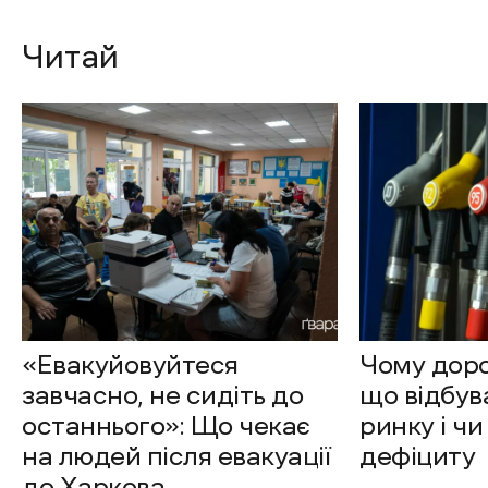
Читай
«Евакуйовуйтеся
Чому доро
завчасно, не сидіть до
що відбув
останнього»: Що чекає
ринку і чи
на людей після евакуації
дефіциту
до Харкова