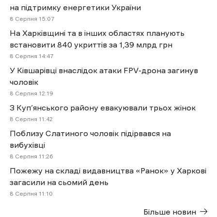
на підтримку енергетики України
8 Cерпня 15:07
На Харківщині та в інших областях планують
встановити 840 укриттів за 1,39 млрд грн
8 Cерпня 14:47
У Ківшарівці внаслідок атаки FPV-дрона загинув
чоловік
8 Cерпня 12:19
З Куп’янського району евакуювали трьох жінок
8 Cерпня 11:42
Поблизу Слатиного чоловік підірвався на
вибухівці
8 Cерпня 11:26
Пожежу на складі видавництва «Ранок» у Харкові
загасили на сьомий день
8 Cерпня 11:10
Більше новин