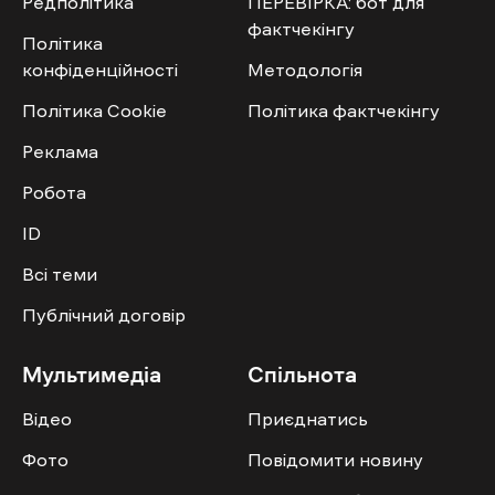
Редполітика
ПЕРЕВІРКА: бот для
фактчекінгу
Політика
конфіденційності
Методологія
Політика Cookie
Політика фактчекінгу
Реклама
Робота
ID
Всі теми
Публічний договір
Мультимедіа
Спільнота
Відео
Приєднатись
Фото
Повідомити новину