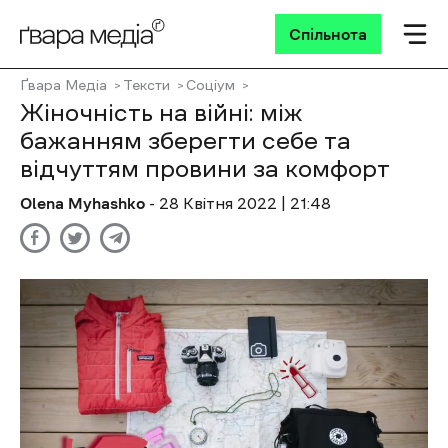
Спільнота
Ґвара Медіа
Тексти
Соціум
Жіночність на війні: між
бажанням зберегти себе та
відчуттям провини за комфорт
Olena Myhashko
- 28 Квітня 2022 | 21:48