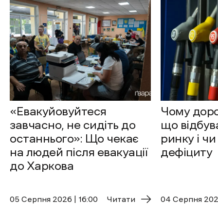
«Евакуйовуйтеся
Чому доро
завчасно, не сидіть до
що відбув
останнього»: Що чекає
ринку і чи
на людей після евакуації
дефіциту
до Харкова
05 Cерпня 2026 | 16:00
Читати
04 Cерпня 2026