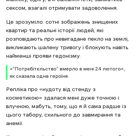
сексом, взагалі отримувати задоволення.
Це зрозуміло: сотні зображень знищених
квартир та реальні історії людей, які
розповідають про невигадане пекло на землі,
викликають шалену тривогу і блокують навіть
найменші прояви гедонізму.
«”Потрєбітєльство” вмерло в мені 24 лютого»,
як сказала одна героїня.
Репліка про «нудоту від стенду з
косметикою» здалася мені дуже точною і
влучною, мабуть, тому, що я й сама радше із
цього табору, схильного до завмирання та
анемії.