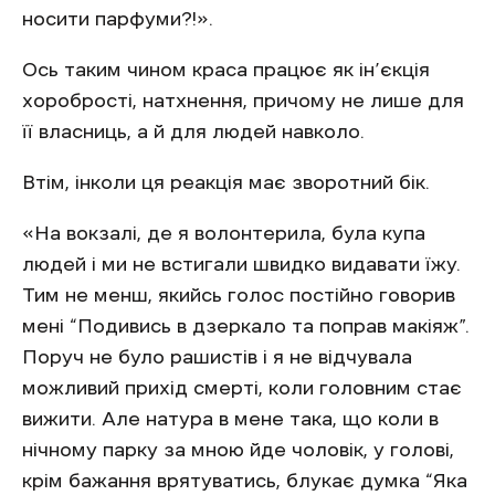
носити парфуми?!».
Ось таким чином краса працює як ін’єкція
хоробрості, натхнення, причому не лише для
її власниць, а й для людей навколо.
Втім, інколи ця реакція має зворотний бік.
«На вокзалі, де я волонтерила, була купа
людей і ми не встигали швидко видавати їжу.
Тим не менш, якийсь голос постійно говорив
мені “Подивись в дзеркало та поправ макіяж”.
Поруч не було рашистів і я не відчувала
можливий прихід смерті, коли головним стає
вижити. Але натура в мене така, що коли в
нічному парку за мною йде чоловік, у голові,
крім бажання врятуватись, блукає думка “Яка