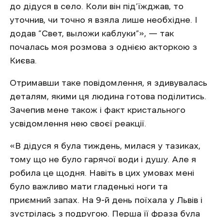
до дідуся в село. Коли він під’їжджав, то
уточнив, чи точно я взяла лише необхідне. І
додав “Свет, выложи каблуки”», — так
почалась моя розмова з однією акторкою з
Києва.
Отримавши таке повідомлення, я здивувалась
деталям, якими ця людина готова поділитись.
Зачепив мене також і факт кристального
усвідомлення нею своєї реакції.
«В дідуся я була тиждень, милася у тазиках,
тому що не було гарячої води і душу. Але я
робила це щодня. Навіть в цих умовах мені
було важливо мати гладенькі ноги та
приємний запах. На 9-й день поїхала у Львів і
зустрілась з подругою. Перша її фраза була