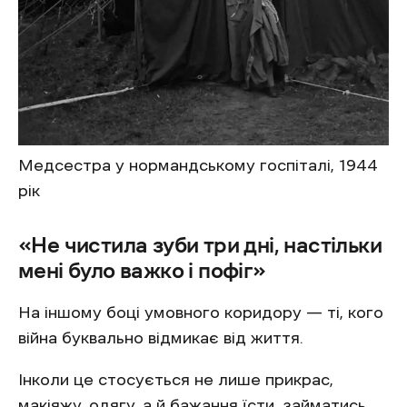
Медсестра у нормандському госпіталі, 1944
рік
«Не чистила зуби три дні, настільки
мені було важко і пофіг»
На іншому боці умовного коридору — ті, кого
війна буквально відмикає від життя.
Інколи це стосується не лише прикрас,
макіяжу, одягу, а й бажання їсти, займатись