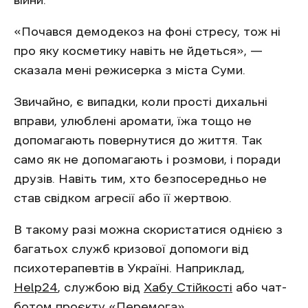
війни.
«Почався демодекоз на фоні стресу, тож ні
про яку косметику навіть не йдеться», —
сказала мені режисерка з міста Суми.
Звичайно, є випадки, коли прості дихальні
вправи, улюблені аромати, їжа тощо не
допомагають повернутися до життя. Так
само як не допомагають і розмови, і поради
друзів. Навіть тим, хто безпосередньо не
став свідком агресії або її жертвою.
В такому разі можна скористатися однією з
багатьох служб кризової допомоги від
психотерапевтів в Україні. Наприклад,
Help24
, службою від
Хабу Стійкості
або чат-
ботом проєкту
«Перемога»
.