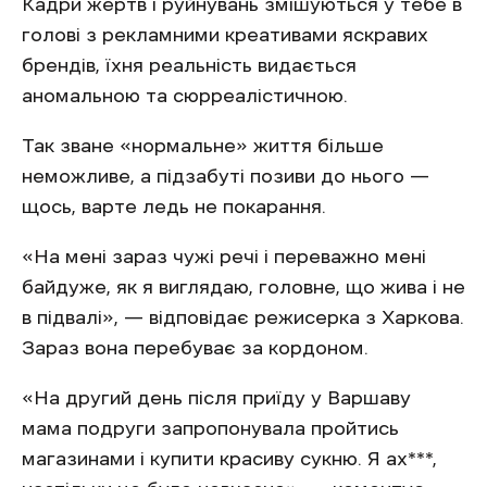
Кадри жертв і руйнувань змішуються у тебе в
голові з рекламними креативами яскравих
брендів, їхня реальність видається
аномальною та сюрреалістичною.
Так зване «нормальне» життя більше
неможливе, а підзабуті позиви до нього —
щось, варте ледь не покарання.
«На мені зараз чужі речі і переважно мені
байдуже, як я виглядаю, головне, що жива і не
в підвалі», — відповідає режисерка з Харкова.
Зараз вона перебуває за кордоном.
«На другий день після приїду у Варшаву
мама подруги запропонувала пройтись
магазинами і купити красиву сукню. Я ах***,