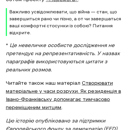
Важливо усвідомлювати, що війна — стан, що
завершиться рано чи пізно, а от чи завершаться
ваші комфортні стосунки із собою? Питання
відкрите.
*
Це невеличке особисте дослідження не
претендує на репрезентативність.
У назвах
параграфів використовуються цитати з
реальних розмов.
Читайте також наш матеріал
Створювати
матеріальне у часи розрухи. Як резиденція в
Івано-Франківську допомагає тимчасово
переміщеним митцям
.
Цю історію опубліковано за підтримки
Європейського фонду за демократію (EED).