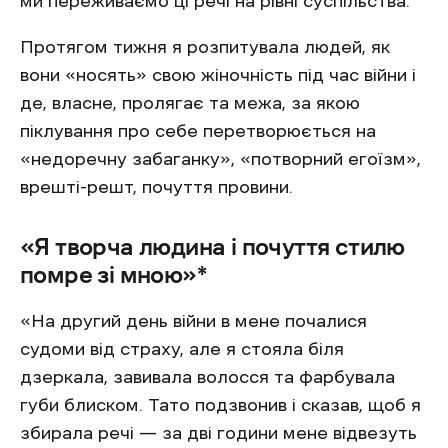
ми переживаємо ці речі на рівні суспільства.
Протягом тижня я розпитувала людей, як
вони «носять» свою жіночність під час війни і
де, власне, пролягає та межа, за якою
піклування про себе перетворюється на
«недоречну забаганку», «потворний егоїзм»,
врешті-решт, почуття провини.
«Я творча людина і почуття стилю
помре зі мною»*
«На другий день війни в мене почалися
судоми від страху, але я стояла біля
дзеркала, завивала волосся та фарбувала
губи блиском. Тато подзвонив і сказав, щоб я
збирала речі — за дві години мене відвезуть