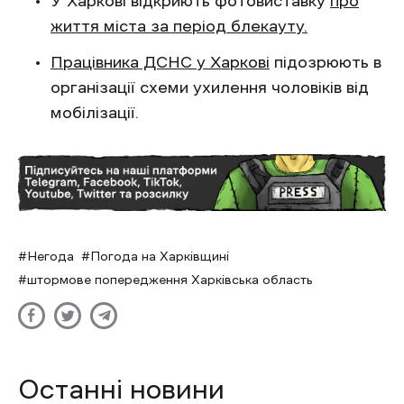
У Харкові відкриють фотовиставку
про
життя міста за період блекауту.
Працівника ДСНС у Харкові
підозрюють в
організації схеми ухилення чоловіків від
мобілізації.
Негода
Погода на Харківщині
штормове попередження Харківська область
Останні новини