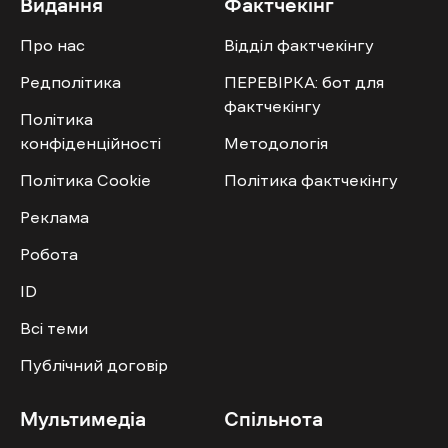
Видання
Фактчекінг
Про нас
Відділ фактчекінгу
Редполітика
ПЕРЕВІРКА: бот для
фактчекінгу
Політика
конфіденційності
Методологія
Політика Cookie
Політика фактчекінгу
Реклама
Робота
ID
Всі теми
Публічний договір
Мультимедіа
Спільнота