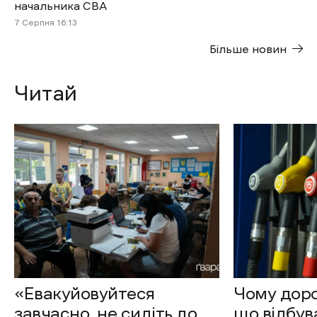
начальника СВА
7 Cерпня 16:13
Більше новин
Читай
«Евакуйовуйтеся
Чому доро
завчасно, не сидіть до
що відбув