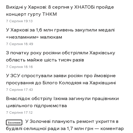
Вихідні у Харкові: 8 серпня у ХНАТОБі пройде
концерт гурту ТНКМ
7 Cерпня 19:13
У Харкові за 1,6 млн гривень закупили медалі
«незламним» малюкам
7 Cерпня 18:49
З початку року росіяни обстріляли Харківську
область майже шість тисяч разів
7 Cерпня 18:16
У ЗСУ спростували заяви росіян про ймовірне
просування до Білого Колодязя на Харківщині
7 Cерпня 17:43
Внаслідок обстрілу Ізюма загинули працівники
цивільного підприємства
7 Cерпня 17:12
У Золочеві планують ремонт укриття в
Ексклюзив
будівлі селищної ради за 1,7 млн грн — коментар