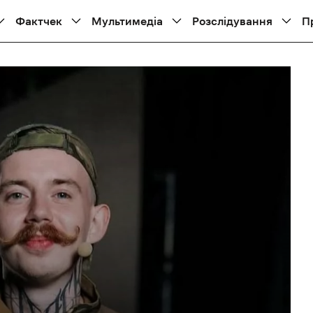
Фактчек
Мультимедіа
Розслідування
П