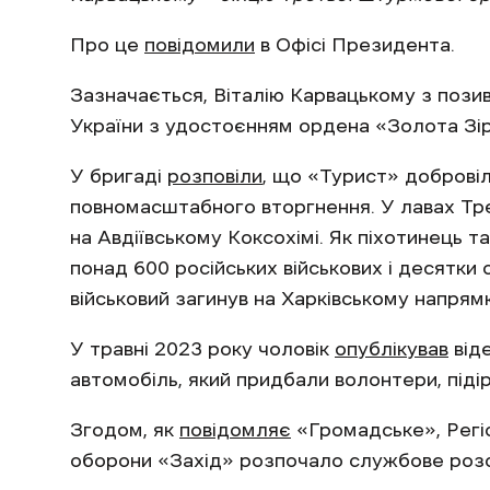
Про це
повідомили
в Офісі Президента.
Зазначається, Віталію Карвацькому з поз
України з удостоєнням ордена «Золота Зір
У бригаді
розповіли
, що «Турист» доброві
повномасштабного вторгнення. У лавах Тре
на Авдіївському Коксохімі. Як піхотинець т
понад 600 російських військових і десятки 
військовий загинув на Харківському напрямк
У травні 2023 року чоловік
опублікував
віде
автомобіль, який придбали волонтери, піді
Згодом, як
повідомляє
«Громадське», Регі
оборони «Захід» розпочало службове розс