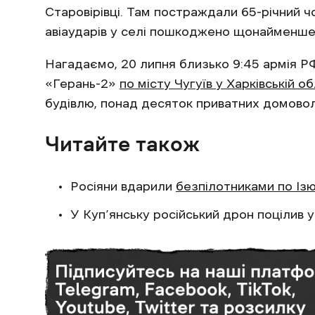
Старовірівці. Там постраждали 65-річний чол
авіаударів у селі пошкоджено щонайменше 
Нагадаємо, 20 липня близько 9:45 армія Р
«Герань-2»
по місту Чугуїв у Харківській об
будівлю, понад десяток приватних домово
Читайте також
Росіяни вдарили
безпілотниками по Із
У Куп’янську російський дрон поцілив 