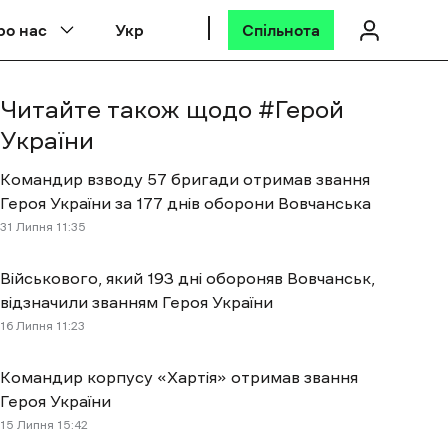
ро нас
Укр
Спільнота
Читайте також щодо #
Герой
України
Командир взводу 57 бригади отримав звання
Героя України за 177 днів оборони Вовчанська
31 Липня 11:35
Військового, який 193 дні обороняв Вовчанськ,
відзначили званням Героя України
16 Липня 11:23
Командир корпусу «Хартія» отримав звання
Героя України
15 Липня 15:42