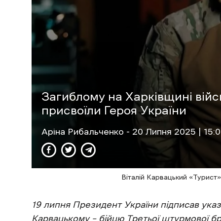
Загиблому на Харківщині вій
присвоїли Героя України
Аріна Рибальченко
- 20 Липня 2025 | 15:
Віталій Карвацький «Турист
19 липня Президент України підписав указ
Карвацькому – бійцю Третьої штурмової бри