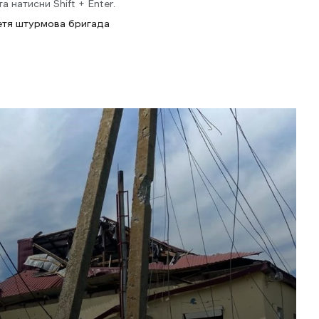
 натисни Shift + Enter.
етя штурмова бригада