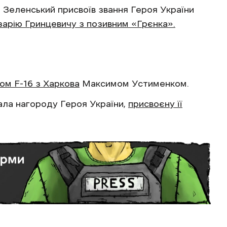
Зеленський присвоїв звання Героя України
арію Гринцевичу з позивним «Грєнка».
ом F-16 з Харкова
Максимом Устименком.
ала нагороду Героя України,
присвоєну її