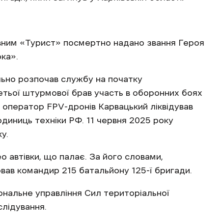
ивним «Турист» посмертно надано звання Героя
ка».
льно розпочав службу на початку
тьої штурмової брав участь в оборонних боях
а оператор FPV-дронів Карвацький ліквідував
одиниць техніки РФ. 11 червня 2025 року
у.
о автівки, що палає. За його словами,
рвав командир 215 батальйону 125-ї бригади.
ональне управління Сил територіальної
лідування.