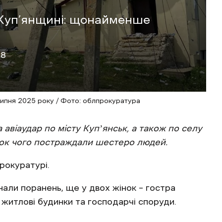
о Куп’янщині: щонайменше
48
липня 2025 року / Фото: облпрокуратура
 авіаудар по місту Купʼянськ, а також по селу
ідок чого постраждали шестеро людей.
прокуратурі.
нали поранень, ще у двох жінок – гостра
 житлові будинки та господарчі споруди.