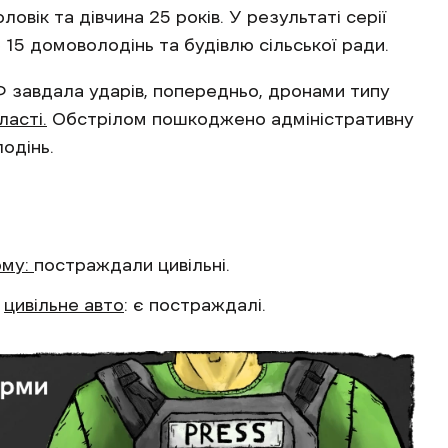
овік та дівчина 25 років. У результаті серії
15 домоволодінь та будівлю сільської ради.
Ф завдала ударів, попередньо, дронами типу
ласті.
Обстрілом пошкоджено адміністративну
лодінь.
юму:
постраждали цивільні.
у
цивільне авто
: є постраждалі.