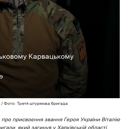
ськовому Карвацькому
09
» / Фото: Третя штурмова бригада
 про присвоєння звання Героя України Віталію
гади, який загинув у Харківській області.