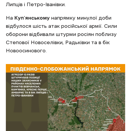
Липців і Петро-Іванівки.
На
Куп’янському
напрямку минулої доби
відбулося шість атак російської армії. Сили
оборони відбивали штурми росіян поблизу
Степової Новоселівки, Радьківки та в бік
Новоосинового.