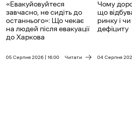
«Евакуйовуйтеся
Чому доро
завчасно, не сидіть до
що відбув
останнього»: Що чекає
ринку і чи
на людей після евакуації
дефіциту
до Харкова
05 Cерпня 2026 | 16:00
Читати
04 Cерпня 2026