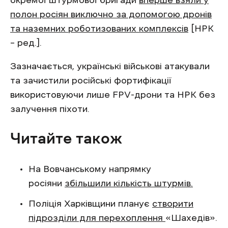
окремої штурмової бригади
вперше взяли у
полон росіян виключно за допомогою дронів
та наземних роботизованих комплексів
[НРК
– ред.].
Зазначається, українські військові атакували
та зачистили російські фортифікації
використовуючи лише FPV-дрони та НРК без
залучення піхоти.
Читайте також
На Вовчанському напрямку
росіяни
збільшили кількість штурмів.
Поліція Харківщини планує
створити
підрозділи для перехоплення
«Шахедів».