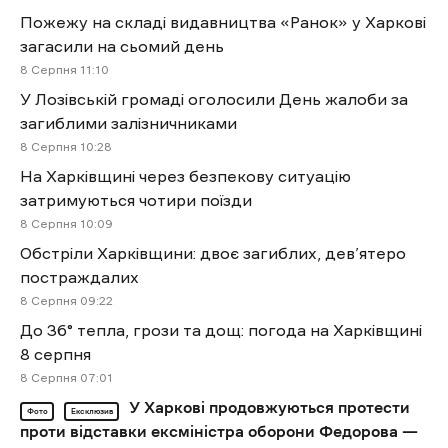
Пожежу на складі видавництва «Ранок» у Харкові
загасили на сьомий день
8 Cерпня 11:10
У Лозівській громаді оголосили День жалоби за
загиблими залізничниками
8 Cерпня 10:28
На Харківщині через безпекову ситуацію
затримуються чотири поїзди
8 Cерпня 10:09
Обстріли Харківщини: двоє загиблих, дев’ятеро
постраждалих
8 Cерпня 09:22
До 36° тепла, грози та дощ: погода на Харківщині
8 серпня
8 Cерпня 07:01
У Харкові продовжуються протести
Фото
Ексклюзив
проти відставки ексміністра оборони Федорова —