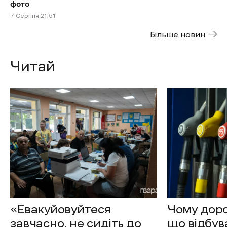
фото
7 Cерпня 21:51
Більше новин
Читай
«Евакуйовуйтеся
Чому доро
завчасно, не сидіть до
що відбув