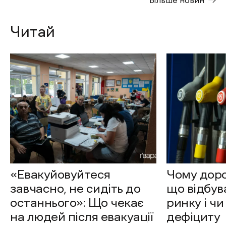
Більше новин
Читай
«Евакуйовуйтеся
Чому доро
завчасно, не сидіть до
що відбув
останнього»: Що чекає
ринку і чи
на людей після евакуації
дефіциту