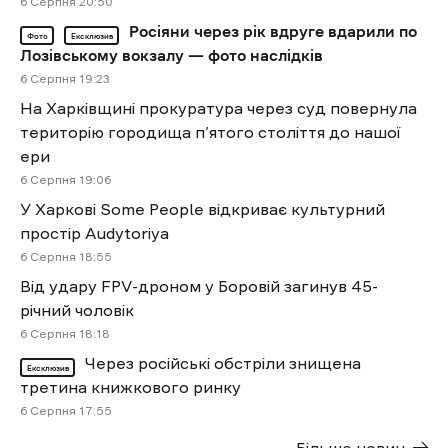
6 Cерпня 20:50
Росіяни через рік вдруге вдарили по
Фото
Ексклюзив
Лозівському вокзалу — фото наслідків
6 Cерпня 19:23
На Харківщині прокуратура через суд повернула
територію городища п’ятого століття до нашої
ери
6 Cерпня 19:06
У Харкові Some People відкриває культурний
простір Audytoriya
6 Cерпня 18:55
Від удару FPV-дроном у Боровій загинув 45-
річний чоловік
6 Cерпня 18:18
Через російські обстріли знищена
Ексклюзив
третина книжкового ринку
6 Cерпня 17:55