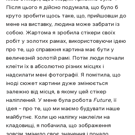
Після цього я дійсно подумала, що було б
круто зробити щось таке, що, прийшовши до
мене на виставку, людина може забрати із
собою. Жартома я зробила стікери своїх
робіт у золотих рамах, використовуючи ідею
про те, що справжня картина має бути у
величезній золотій рамі. Потім люди почали
клеїти їх в абсолютно різних місцях і
надсилати мені фотографії. Я помітила, що
іноді сюжет картини дуже змінюється
залежно від місця, в якому цей стікер
наліплений. У мене була робота
Future
, її
ідея – про те, що ми маємо будувати наше
майбутнє. Коли цю наліпку наклеїли на
кладовищі, я побачила, що зображення
зовсім змінило своє значення і почало