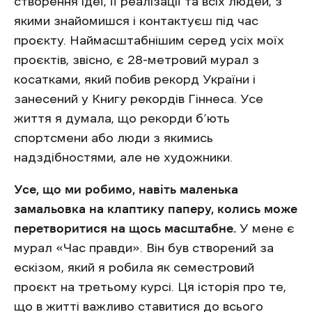
створення ідеї, її реалізації та всіх людей, з
якими знайомишся і контактуєш під час
проєкту. Наймасштабнішим серед усіх моїх
проєктів, звісно, є 28-метровий мурал з
косатками, який побив рекорд України і
занесений у Книгу рекордів Гіннеса. Усе
життя я думала, що рекорди б’ють
спортсмени або люди з якимись
надздібностями, але не художники.
Усе, що ми робимо, навіть маленька
замальовка на клаптику паперу, колись може
перетворитися на щось масштабне.
У мене є
мурал «Час правди».
Він був створений за
ескізом, який я робила як семестровий
проєкт на третьому курсі. Ця історія про те,
що в житті важливо ставитися до всього