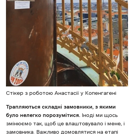
Стікер з роботою Анастасії у Копенгагені
Трапляються складні замовники, з якими
було нелегко порозумітися.
Іноді ми щось
змінюємо так, щоб це влаштовувало і мене, і
замовника. Важливо домовлятися на етапі