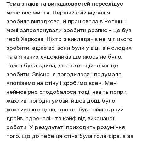
Тема знаків та випадковостей переслідує
мене все життя.
Перший свій мурал я
зробила випадково. Я працювала в Репінці і
мені запропонували зробити розпис – це був
герб Харкова. Ніхто з викладачів не міг цього
зробити, адже всі вони були у віці, а молодих
та активних художників ще якось не було.
Тож я була єдина, хто потенційно міг це
зробити. Звісно, я погодилася і подумала
«поліземо на стіну і зробимо все». Мені
неймовірно сподобалося тоді, навіть попри
жахливі погодні умови: йшов дощ, було
жахливо холодно, але це був неймовірний
драйв, адреналін та кайф від виконаної
роботи. У результаті приходить розуміння
того, що до тебе ця стіна була гола-сіра, а за