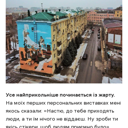
Усе найприкольніше починається із жарту.
На моїх перших персональних виставках мені
якось сказали: «Настю, до тебе приходять
люди, а ти їм нічого не віддаєш. Ну зроби ти
якісь стікери, щоб людям приємно було».