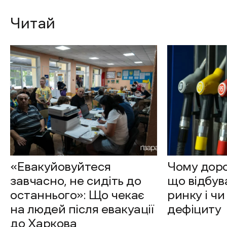
Читай
«Евакуйовуйтеся
Чому доро
завчасно, не сидіть до
що відбув
останнього»: Що чекає
ринку і чи
на людей після евакуації
дефіциту
до Харкова