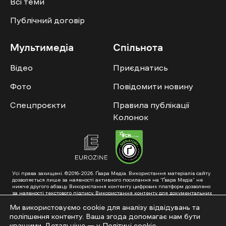
Всі теми
Публічний договір
Мультимедіа
Спільнота
Відео
Приєднатись
Фото
Повідомити новину
Спецпроєкти
Правила публікації
Колонок
Усі права захищені. ©2016-2026. Ґвара Медіа. Використання матеріалів сайту
дозволяється лише за наявності активного посилання на “Ґвара Медіа” не
нижче другого абзацу. Використання контенту цифрових платформ дозволено
за наявності текстового підпису. Використання контенту для документальних
фільмів та інтегрованих продуктів дозволяється за умови отримання
схвалення від редакції.
Ми використовуємо cookie для аналізу відвідувань та
поліпшення контенту. Ваша згода допомагає нам бути
Суб’єкт у сфері онлайн-медіа; ідентифікатор медіа – R40-01353. Поштова
адреса: ГО «Ґвара Медіа», 61057, Харків, вул. Гоголя, 14, абонентська скринька
кращими. Детальніше — у
Політиці cookie
.