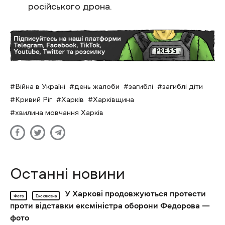
російського дрона.
Війна в Україні
день жалоби
загиблі
загиблі діти
Кривий Ріг
Харків
Харківщина
хвилина мовчання Харків
Останні новини
У Харкові продовжуються протести
Фото
Ексклюзив
проти відставки ексміністра оборони Федорова —
фото