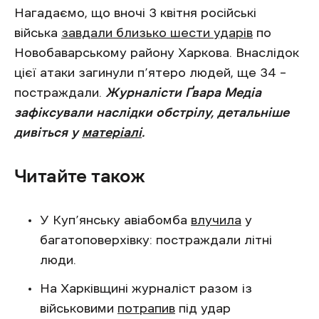
Нагадаємо, що вночі 3 квітня російські
війська
завдали близько шести ударів
по
Новобаварському району Харкова. Внаслідок
цієї атаки загинули п’ятеро людей, ще 34 –
постраждали.
Журналісти Ґвара Медіа
зафіксували наслідки обстрілу, детальніше
дивіться у
матеріалі
.
Читайте також
У Куп’янську авіабомба
влучила
у
багатоповерхівку: постраждали літні
люди.
На Харківщині журналіст разом із
військовими
потрапив
під удар