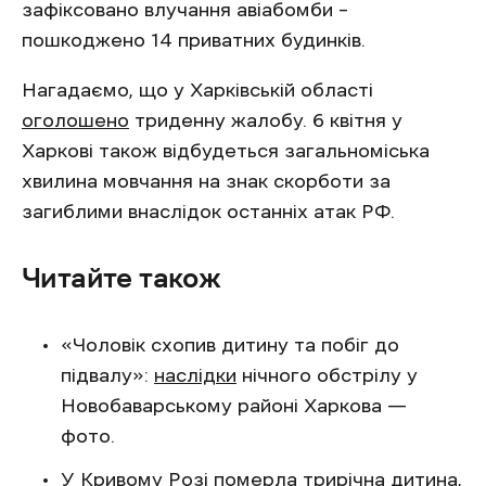
зафіксовано влучання авіабомби –
пошкоджено 14 приватних будинків.
Нагадаємо, що у Харківській області
оголошено
триденну жалобу. 6 квітня у
Харкові також відбудеться загальноміська
хвилина мовчання на знак скорботи за
загиблими внаслідок останніх атак РФ.
Читайте також
‎«Чоловік схопив дитину та побіг до
підвалу‎»:
наслідки
нічного обстрілу у
Новобаварському районі Харкова —
фото.
У Кривому Розі
померла
трирічна дитина,