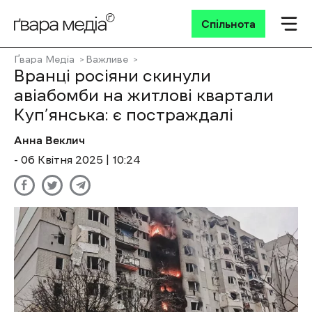
Спільнота
Ґвара Медіа
Важливе
Вранці росіяни скинули
авіабомби на житлові квартали
Куп’янська: є постраждалі
Анна Веклич
- 06 Квітня 2025 | 10:24