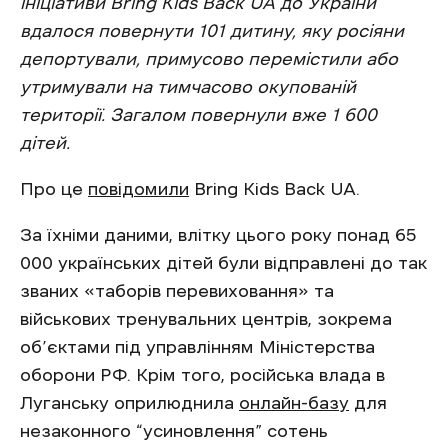
ініціативи Bring Kids Back UA до України
вдалося повернути 101 дитину, яку росіяни
депортували, примусово перемістили або
утримували на тимчасово окупованій
території.
Загалом повернули вже 1 600
дітей.
Про це
повідомили
Bring Kids Back UA.
За їхніми даними, влітку цього року понад 65
000 українських дітей були відправлені до так
званих «таборів перевиховання» та
військових тренувальних центрів, зокрема
об’єктами під управлінням Міністерства
оборони РФ. Крім того, російська влада в
Луганську оприлюднила
онлайн-базу
для
незаконного “усиновлення” сотень