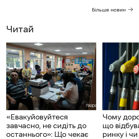
Більше новин
Читай
«Евакуйовуйтеся
Чому доро
завчасно, не сидіть до
що відбув
останнього»: Що чекає
ринку і чи