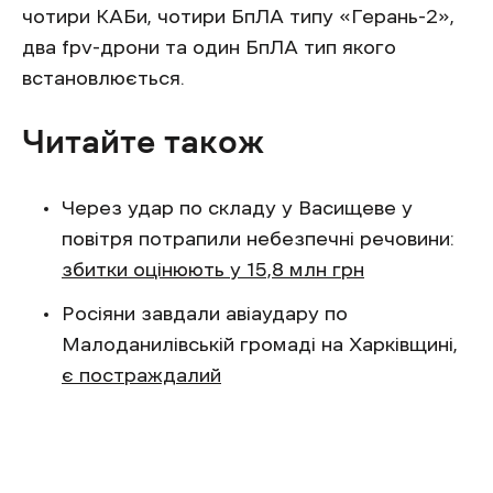
чотири КАБи, чотири БпЛА типу «Герань-2»,
два fpv-дрони та один БпЛА тип якого
встановлюється.
Читайте також
Через удар по складу у Васищеве у
повітря потрапили небезпечні речовини:
збитки оцінюють у 15,8 млн грн
Росіяни завдали авіаудару по
Малоданилівській громаді на Харківщині,
є постраждалий