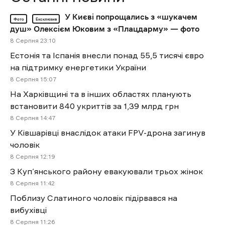
У Києві попрощались з «шукачем
Фото
Ексклюзив
душ» Олексієм Юковим з «Плацдарму» — фото
8 Cерпня 23:10
Естонія та Іспанія внесли понад 55,5 тисячі євро
на підтримку енергетики України
8 Cерпня 15:07
На Харківщині та в інших областях планують
встановити 840 укриттів за 1,39 млрд грн
8 Cерпня 14:47
У Ківшарівці внаслідок атаки FPV-дрона загинув
чоловік
8 Cерпня 12:19
З Куп’янського району евакуювали трьох жінок
8 Cерпня 11:42
Поблизу Слатиного чоловік підірвався на
вибухівці
8 Cерпня 11:26