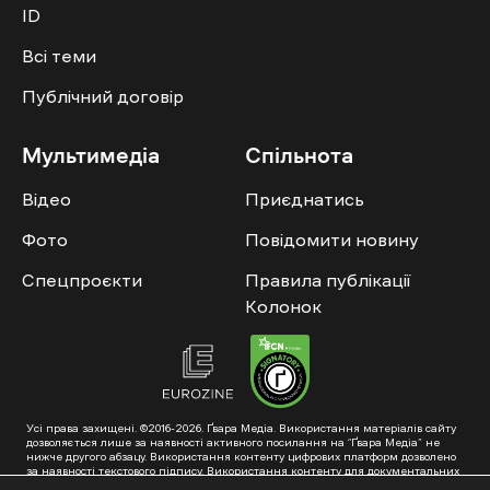
ID
Всі теми
Публічний договір
Мультимедіа
Спільнота
Відео
Приєднатись
Фото
Повідомити новину
Спецпроєкти
Правила публікації
Колонок
Усі права захищені. ©2016-2026. Ґвара Медіа. Використання матеріалів сайту
дозволяється лише за наявності активного посилання на “Ґвара Медіа” не
нижче другого абзацу. Використання контенту цифрових платформ дозволено
за наявності текстового підпису. Використання контенту для документальних
фільмів та інтегрованих продуктів дозволяється за умови отримання