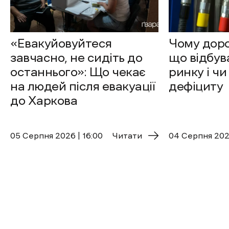
«Евакуйовуйтеся
Чому доро
завчасно, не сидіть до
що відбув
останнього»: Що чекає
ринку і чи
на людей після евакуації
дефіциту
до Харкова
05 Cерпня 2026 | 16:00
Читати
04 Cерпня 2026