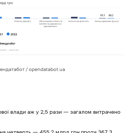
ендатабот / opendatabot.ua
ової влади аж у 2,5 рази — загалом витрачено
на четверть — 455,2 млрд грн проти 367,3