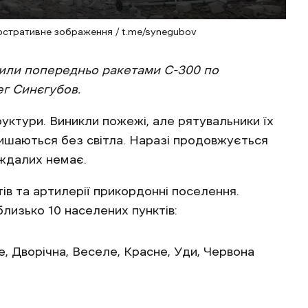
люстративне зображення / t.me/synegubov
арили попередньо ракетами С-300 по
г Синєгубов.
руктури. Виникли пожежі, але рятувальники їх
лишаються без світла. Наразі продовжується
аждалих немає.
ів та артилерії прикордонні поселення.
лизько 10 населених пунктів:
е, Дворічна, Веселе, Красне, Уди, Червона