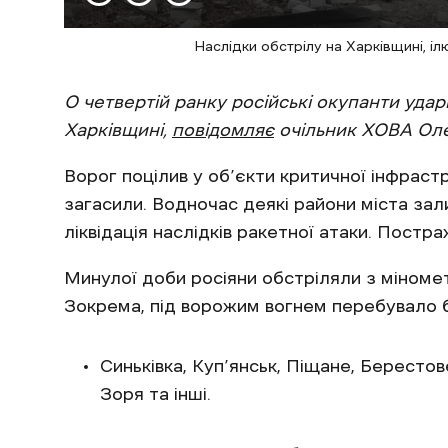
Наслідки обстрілу на Харківщині, і
О четвертій ранку російські окупанти уд
Харківщині,
повідомляє
очільник ХОВА Оле
Ворог поцілив у об’єкти критичної інфраст
загасили. Водночас деякі райони міста за
ліквідація наслідків ракетної атаки. Постр
Минулої доби росіяни обстріляли з міномет
Зокрема, під ворожим вогнем перебувало б
Синьківка, Куп’янськ, Піщане, Берестов
Зоря та інші.