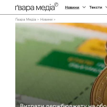
Новини
Тексти
Ґвара Медіа
Новини
Витрати держбюджету на обор