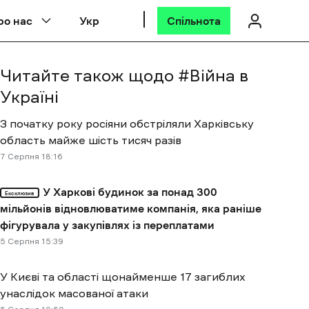
ро нас
Укр
Спільнота
Читайте також щодо #
Війна в
Україні
З початку року росіяни обстріляли Харківську
область майже шість тисяч разів
7 Cерпня 18:16
У Харкові будинок за понад 300
Ексклюзив
мільйонів відновлюватиме компанія, яка раніше
фігурувала у закупівлях із переплатами
5 Cерпня 15:39
У Києві та області щонайменше 17 загиблих
унаслідок масованої атаки