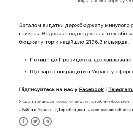
Інфографіка сервісу Оп
Загалом видатки держбюджету минулого ро
гривень. Водночас надходження теж збільш
бюджету торік надійшло 2196,3 мільярда.
Петиції до Президента: що
хвилювало
Що варто
покращити
в Україні у сфері
Підписуйтесь на нас у
Facebook
і
Telegram
Якщо ти знайшов помилку, виділи потрібний фрагмент та
Війна в Україні
Держбюджет
повномасштабне вт