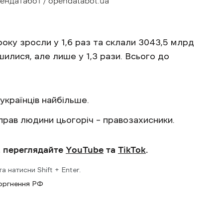
ендатабот / opendatabot.ua
ку зросли у 1,6 раз та склали 3043,5 млрд
илися, але лише у 1,3 рази. Всього до
українців найбільше.
 прав людини цьогоріч – правозахисники.
, переглядайте
YouTube
та
TikTok
.
 натисни Shift + Enter.
оргнення РФ