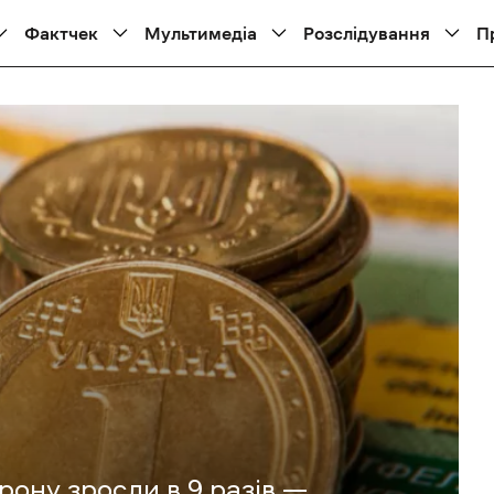
Фактчек
Мультимедіа
Розслідування
П
ону зросли в 9 разів —