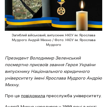
Загиблий військовий, випускник НЮУ ім. Ярослава
Мудрого Андрій Михно / Фото: НЮУ ім. Ярослава
Мудрого
Президент Володимир Зеленський
посмертно присвоїв звання Героя України
випускнику Національного юридичного
університету імені Ярослава Мудрого Андрію
Михну.
Про це
повідомила
пресслужба університету.
Андрій Михно народився у 1999 році в місті