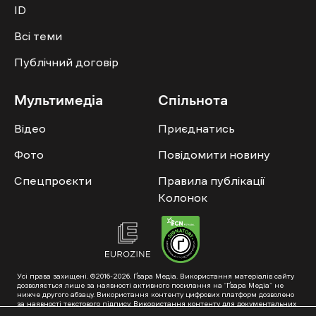
ID
Всі теми
Публічний договір
Мультимедіа
Спільнота
Відео
Приєднатись
Фото
Повідомити новину
Спецпроєкти
Правила публікації
Колонок
Усі права захищені. ©2016-2026. Ґвара Медіа. Використання матеріалів сайту
дозволяється лише за наявності активного посилання на “Ґвара Медіа” не
нижче другого абзацу. Використання контенту цифрових платформ дозволено
за наявності текстового підпису. Використання контенту для документальних
фільмів та інтегрованих продуктів дозволяється за умови отримання