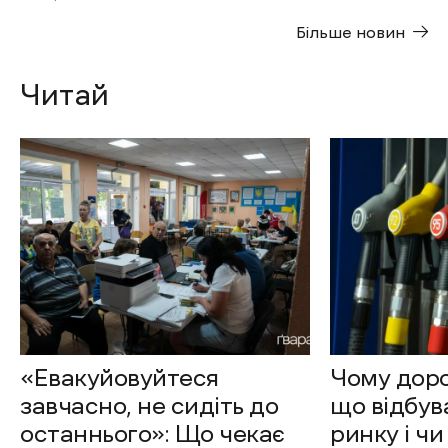
Більше новин
Читай
«Евакуйовуйтеся
Чому доро
завчасно, не сидіть до
що відбув
останнього»: Що чекає
ринку і чи