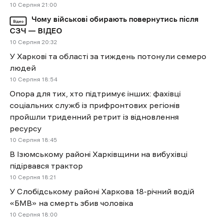
10 Cерпня 21:00
Чому військові обирають повернутись після
Відео
СЗЧ — ВІДЕО
10 Cерпня 20:32
У Харкові та області за тиждень потонули семеро
людей
10 Cерпня 18:54
Опора для тих, хто підтримує інших: фахівці
соціальних служб із прифронтових регіонів
пройшли триденний ретрит із відновлення
ресурсу
10 Cерпня 18:45
В Ізюмському районі Харківщини на вибухівці
підірвався трактор
10 Cерпня 18:21
У Слобідському районі Харкова 18-річний водій
«БМВ» на смерть збив чоловіка
10 Cерпня 18:00