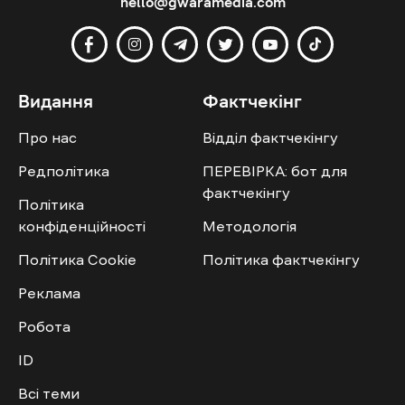
hello@gwaramedia.com
Видання
Фактчекінг
Про нас
Відділ фактчекінгу
Редполітика
ПЕРЕВІРКА: бот для
фактчекінгу
Політика
конфіденційності
Методологія
Політика Cookie
Політика фактчекінгу
Реклама
Робота
ID
Всі теми