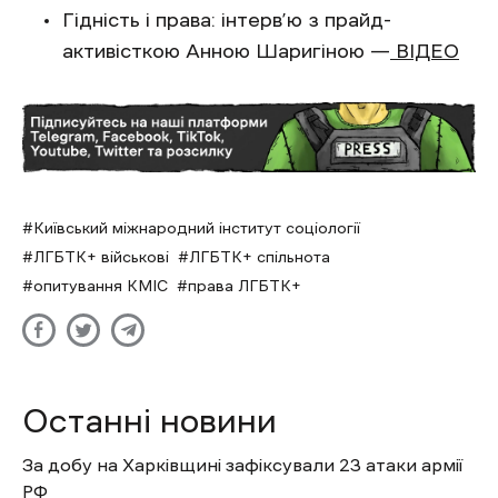
Гідність і права: інтерв’ю з прайд-
активісткою Анною Шаригіною —
ВІДЕО
Київський міжнародний інститут соціології
ЛГБТК+ військові
ЛГБТК+ спільнота
опитування КМІС
права ЛГБТК+
Останні новини
За добу на Харківщині зафіксували 23 атаки армії
РФ