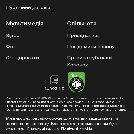
Публічний договір
Мультимедіа
Спільнота
Відео
Приєднатись
Фото
Повідомити новину
Спецпроєкти
Правила публікації
Колонок
Усі права захищені. ©2016-2026. Ґвара Медіа. Використання матеріалів сайту
дозволяється лише за наявності активного посилання на “Ґвара Медіа” не
нижче другого абзацу. Використання контенту цифрових платформ дозволено
за наявності текстового підпису. Використання контенту для документальних
фільмів та інтегрованих продуктів дозволяється за умови отримання
схвалення від редакції.
Ми використовуємо cookie для аналізу відвідувань та
поліпшення контенту. Ваша згода допомагає нам бути
Суб’єкт у сфері онлайн-медіа; ідентифікатор медіа – R40-01353. Поштова
адреса: ГО «Ґвара Медіа», 61057, Харків, вул. Гоголя, 14, абонентська скринька
кращими. Детальніше — у
Політиці cookie
.
№7400