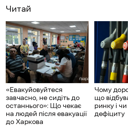
Читай
«Евакуйовуйтеся
Чому доро
завчасно, не сидіть до
що відбув
останнього»: Що чекає
ринку і чи
на людей після евакуації
дефіциту
до Харкова