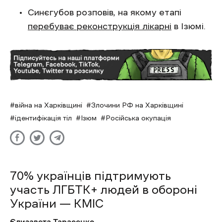
Синєгубов розповів, на якому етапі
перебуває реконструкція лікарні
в Ізюмі.
війна на Харківщині
Злочини РФ на Харківщині
ідентифікація тіл
Ізюм
Російська окупація
70% українців підтримують
участь ЛГБТК+ людей в обороні
України — КМІС
Єлизавета Тарасенко