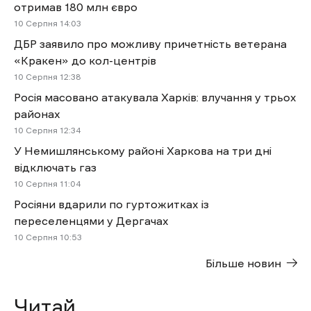
отримав 180 млн євро
10 Cерпня 14:03
ДБР заявило про можливу причетність ветерана
«Кракен» до кол-центрів
10 Cерпня 12:38
Росія масовано атакувала Харків: влучання у трьох
районах
10 Cерпня 12:34
У Немишлянському районі Харкова на три дні
відключать газ
10 Cерпня 11:04
Росіяни вдарили по гуртожитках із
переселенцями у Дергачах
10 Cерпня 10:53
Більше новин
Читай