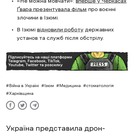
«Не можна мовчати»:
вперше у Черкасах
Ґвара презентувала фільм
про воєнні
злочини в Ізюмі.
В Ізюмі
відновили роботу
державних
установ та служб після обстрілу.
Війна в Україні
Ізюм
Медицина
стоматологія
Харківщина
Україна представила дрон-