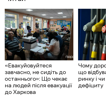
«Евакуйовуйтеся
Чому доро
завчасно, не сидіть до
що відбув
останнього»: Що чекає
ринку і чи
на людей після евакуації
дефіциту
до Харкова