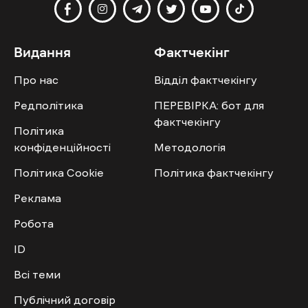
Видання
Фактчекінг
Про нас
Відділ фактчекінгу
Редполітика
ПЕРЕВІРКА: бот для
фактчекінгу
Політика
конфіденційності
Методологія
Політика Cookie
Політика фактчекінгу
Реклама
Робота
ID
Всі теми
Публічний договір