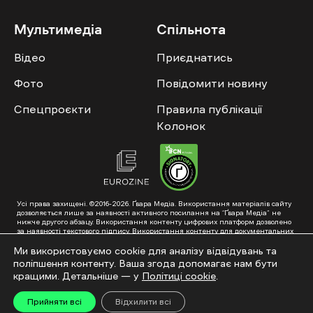
Мультимедіа
Спільнота
Відео
Приєднатись
Фото
Повідомити новину
Спецпроєкти
Правила публікації
Колонок
Усі права захищені. ©2016-2026. Ґвара Медіа. Використання матеріалів сайту
дозволяється лише за наявності активного посилання на “Ґвара Медіа” не
нижче другого абзацу. Використання контенту цифрових платформ дозволено
за наявності текстового підпису. Використання контенту для документальних
фільмів та інтегрованих продуктів дозволяється за умови отримання
схвалення від редакції.
Ми використовуємо cookie для аналізу відвідувань та
поліпшення контенту. Ваша згода допомагає нам бути
Суб’єкт у сфері онлайн-медіа; ідентифікатор медіа – R40-01353. Поштова
адреса: ГО «Ґвара Медіа», 61057, Харків, вул. Гоголя, 14, абонентська скринька
кращими. Детальніше — у
Політиці cookie
.
№7400
Підкинь нам тему на пошту – hello@gwaramedia.com
Прийняти всі
Відхилити всі