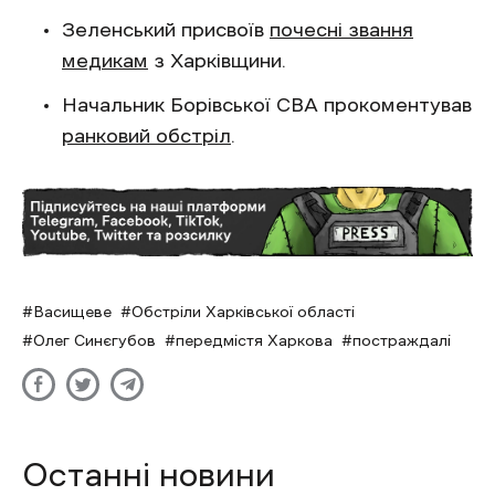
Зеленський присвоїв
почесні звання
медикам
з Харківщини.
Начальник Борівської СВА прокоментував
ранковий обстріл
.
Васищеве
Обстріли Харківської області
Олег Синєгубов
передмістя Харкова
постраждалі
Останні новини