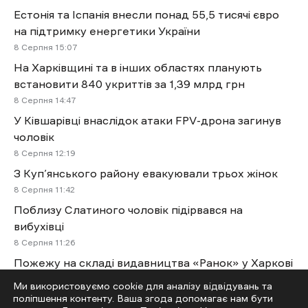
Естонія та Іспанія внесли понад 55,5 тисячі євро
на підтримку енергетики України
8 Cерпня 15:07
На Харківщині та в інших областях планують
встановити 840 укриттів за 1,39 млрд грн
8 Cерпня 14:47
У Ківшарівці внаслідок атаки FPV-дрона загинув
чоловік
8 Cерпня 12:19
З Куп’янського району евакуювали трьох жінок
8 Cерпня 11:42
Поблизу Слатиного чоловік підірвався на
вибухівці
8 Cерпня 11:26
Пожежу на складі видавництва «Ранок» у Харкові
загасили на сьомий день
Ми використовуємо cookie для аналізу відвідувань та
8 Cерпня 11:10
поліпшення контенту. Ваша згода допомагає нам бути