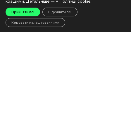
кращими. Детальніше — у
Політиці cookie
.
Більше новин
Прийняти всі
Відхилити всі
Читай
Керувати налаштуваннями
«Евакуйовуйтеся
Чому доро
завчасно, не сидіть до
що відбув
останнього»: Що чекає
ринку і чи