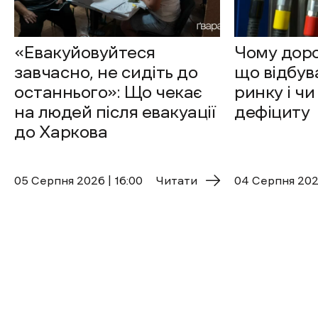
«Евакуйовуйтеся
Чому доро
завчасно, не сидіть до
що відбув
останнього»: Що чекає
ринку і чи
на людей після евакуації
дефіциту
до Харкова
05 Cерпня 2026 | 16:00
Читати
04 Cерпня 2026