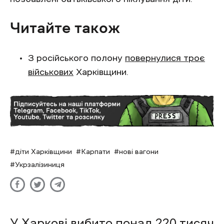
Читайте також
З російського полону
повернулися троє
військових
Харківщини.
діти Харківщини
Карпати
нові вагони
Укрзалізиниця
У Харкові вибито понад 220 тисяч