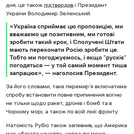
дня, це також
підтвердив
і Президент
України Володимир Зеленський.
«Україна сприймає цю пропозицію, ми
вважаємо це позитивним, ми готові
зробити такий крок, і Сполучені Штати
мають переконати Росію зробити це.
Тобто ми погоджуємось, і якщо “рускіє”
погодяться — у той самий момент тиша
запрацює», — наголосив Президент.
За його словами, таке перемир’я включатиме
спробу встановити повне припинення вогню
не тільки щодо ракет, дронів і бомб та в
Чорному морі, а також по всій лінії фронту.
Натомість Рубіо також запевнив, що Америка
має «багато каналів», через які може