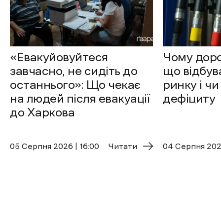
«Евакуйовуйтеся
Чому доро
завчасно, не сидіть до
що відбув
останнього»: Що чекає
ринку і чи
на людей після евакуації
дефіциту
до Харкова
05 Cерпня 2026 | 16:00
Читати
04 Cерпня 2026