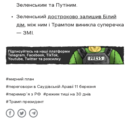
Зеленським та Путіним.
Зеленський
достроково залишив Білий
дім
, між ним і Трампом виникла суперечка
— ЗМІ.
мирний план
переговори в Саудівській Аравії 11 березня
перемирʼя з РФ
режим тиші на 30 днів
Трамп президент