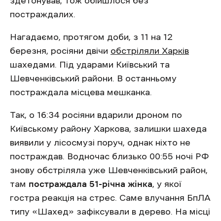
здетонував, тож обійшлося без
постраждалих.
Нагадаємо, протягом доби, з 11 на 12
березня, росіяни двічи
обстріляли Харків
шахедами. Під ударами Київський та
Шевченківський райони. В останньому
постраждала місцева мешканка.
Так, о 16:34 росіяни вдарили дроном по
Київському району Харкова, залишки шахеда
виявили у лісосмузі поруч, однак ніхто не
постраждав. Водночас близько 00:55 ночі РФ
знову обстріляла уже Шевченківський район,
там
постраждала 51-річна жінка
, у якої
гостра реакція на стрес. Саме влучання БпЛА
типу «Шахед» зафіксували в дерево. На місці