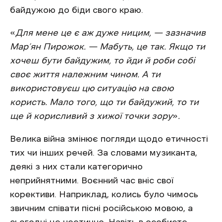
байдужою до біди свого краю.
«
Для мене це є аж дуже ницим, — зазначив
Мар’ян Пирожок. — Мабуть, це так. Якщо ти
хочеш бути байдужим, то йди й роби собі
своє життя належним чином. А ти
використовуєш цю ситуацію на свою
користь. Мало того, що ти байдужий, то ти
ще й корисливий з хижої точки зору
»
.
Велика війна змінює погляди щодо етичності
тих чи інших речей. За словами музиканта,
деякі з них стали категорично
неприйнятними. Воєнний час вніс свої
корективи. Наприклад, колись було чимось
звичним співати пісні російською мовою, а
сьогодні це неетично. Навіть в особисте