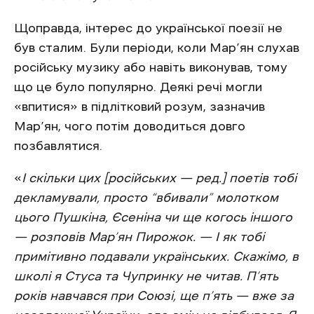
Щоправда, інтерес до української поезії не
був сталим. Були періоди, коли Мар’ян слухав
російську музику або навіть виконував, тому
що це було популярно. Деякі речі могли
«впитися» в підлітковий розум, зазначив
Мар’ян, чого потім доводиться довго
позбавлятися.
«
І скільки цих [російських — ред.] поетів тобі
декламували, просто “вбивали” молотком
цього Пушкіна, Єсеніна чи ще когось іншого
— розповів Мар’ян Пирожок. — І як тобі
примітивно подавали українських. Скажімо, в
школі я Стуса та Чупринку не читав. П’ять
років навчався при Союзі, ще п’ять — вже за