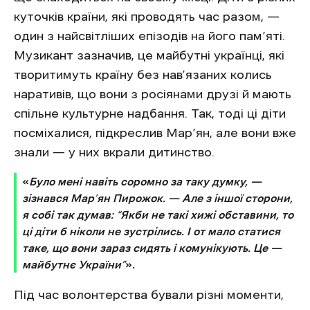
куточків країни, які проводять час разом, —
один з найсвітліших епізодів на його пам’яті.
Музикант зазначив, це майбутні українці, які
творитимуть країну без нав’язаних колись
наративів, що вони з росіянами друзі й мають
спільне культурне надбання. Так, тоді ці діти
посміхалися, підкреслив Мар’ян, але вони вже
знали — у них вкрали дитинство.
«
Було мені навіть соромно за таку думку, —
зізнався Мар’ян Пирожок. — Але з іншої сторони,
я собі так думав: “Якби не такі хижі обставини, то
ці діти б ніколи не зустрілись. І от мало статися
таке, що вони зараз сидять і комунікують. Це —
майбутнє України”
»
.
Під час волонтерства бували різні моменти,