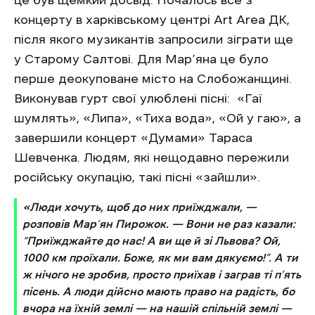
концерту в харківському центрі Art Area ДК,
після якого музикантів запросили зіграти ще
у Старому Салтові. Для Мар’яна це було
перше деокуповане місто на Слобожанщині.
Виконував гурт свої улюблені пісні: «Гаї
шумлять», «Липа», «Тиха вода», «Ой у гаю», а
завершили концерт «Думами» Тараса
Шевченка. Людям, які нещодавно пережили
російську окупацію, такі пісні «зайшли».
«Люди хочуть, щоб до них приїжджали, —
розповів Мар’ян Пирожок. — Вони не раз казали:
“Приїжджайте до нас! А ви ще й зі Львова? Ой,
1000 км проїхали. Боже, як ми вам дякуємо!”. А ти
ж нічого не зробив, просто приїхав і заграв ті п’ять
пісень. А люди дійсно мають право на радість, бо
вчора на їхній землі — на нашій спільній землі —