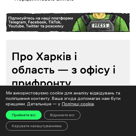
Ми використовуємо cookie для аналізу відвідувань та
поліпшення контенту. Ваша згода допомагає нам бути
кращими. Детальніше — у
Політиці cookie
.
Прийняти всі
Відхилити всі
Керувати налаштуваннями