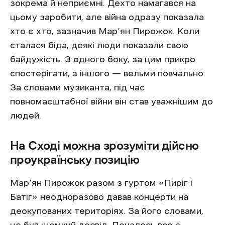
зокрема й неприємні. Дехто намагався на
цьому заробити, але війна одразу показала
хто є хто, зазначив Мар’ян Пирожок. Коли
сталася біда, деякі люди показали свою
байдужість. З одного боку, за цим прикро
спостерігати, з іншого — вельми повчально.
За словами музиканта, під час
повномасштабної війни він став уважнішим до
людей.
На Сході можна зрозуміти дійсно
проукраїнську позицію
Мар’ян Пирожок разом з гуртом «Пиріг і
Батіг» неодноразово давав концерти на
деокупованих територіях. За його словами,
це був щемкий досвід. Почалось все з