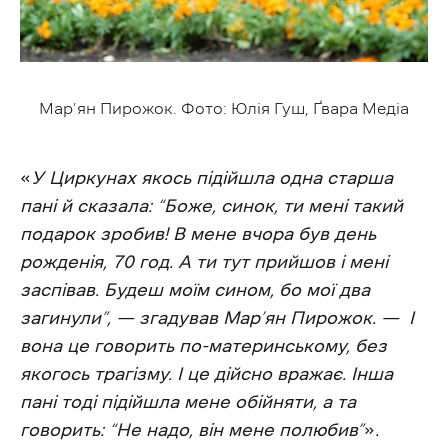
Мар’ян Пирожок. Фото: Юлія Гуш, Ґвара Медіа
«
У Циркунах якось підійшла одна старша
пані й сказала: “Боже, синок, ти мені такий
подарок зробив! В мене вчора був день
рожденія, 70 год. А ти тут прийшов і мені
заспівав. Будеш моїм сином, бо мої два
загинули”, — згадував Мар’ян Пирожок. — І
вона це говорить по-материнському, без
якогось трагізму. І це дійсно вражає. Інша
пані тоді підійшла мене обійняти, а та
говорить: “Не надо, він мене полюбив”
»
.