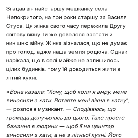
Згадав він найстаршу мешканку села
Непокритого, на три роки старшу за Василя
Стуса. Ця жінка свого часу пережила Другу
світову війну. Їй же довелося застати й
нинішню війну. Жінка зізналася, що не думає
про голод, адже наша земля родюча. Однак
нарікала, що в селі майже не залишилось
цілих будинків, тому їй доводиться жити в
літній кухні.
«
Вона казала: “Хочу, щоб коли я вмру, мене
виносили з хати. Вставте мені вікна в хатку
”,
— розповів музикант. —
Сподіваюсь, що
громада долучилась до цього. Таке просте
бажання в людини — щоб її на цвинтар
виносили з хати, а не з літньої кухні. Його