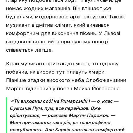
немає жодних магазинів. Він втішається
будівлями, модерновою архітектурою. Також
музикант відмітив клімат, який виявився
комфортним для виконання пісень. У Львові
він доволі вологий, а при сухому повітрі
співається легше.
Коли музикант приїхав до міста, то одразу
побачив, як високо тут пливуть хмари.
Пізніше згадки високого неба Слобожанщини
Мар’ян відзначив у поезії Майка Йогансена.
«Ти виходиш собі на Римарській і — о, клас —
Сумська! Пум, пум, все перейшов. Вже
орієнтуєшся, — розповів Мар’ян Пирожок. —
Мені притаманна така річ, як топографічна
розгубленість. Але Харків настільки комфортний