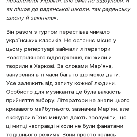
незалежної України, але змін не відбулося. Я
як пішов до радянської школи, так радянську
школу й закінчив
»
.
Він разом з гуртом переспівав чимало
українських класиків. Не останнє місце у
цьому репертуарі займали літератори
Розстріляного відродження, які жили й
творили в Харкові. За словами Мар’яна,
занурення в ті часи багато що може дати.
Усе залежить від запиту кожної людини.
Особисто для музиканта це була важкість
прийняття вибору. Літератори не знали цього
кривавого майбутнього, зазначив Мар’ян, але
екскурси в їхнє минуле дають зрозуміти, що
ці митці насправді ніколи не були фанатами
тодішнього режиму. Вони просто колись