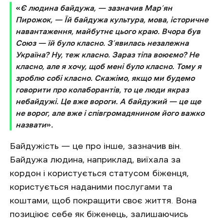
«
Є людина байдужа, — зазначив Мар’ян
Пирожок, — Їй байдужа культура, мова, історичне
навантаження, майбутнє цього краю. Вчора був
Союз — їй було класно. З’явилась незалежна
Україна? Ну, теж класно. Зараз тіпа воюємо? Не
класно, але я хочу, щоб мені було класно. Тому я
зроблю собі класно. Скажімо, якщо ми будемо
говорити про колаборантів, то це люди якраз
небайдужі. Це вже вороги. А байдужий — це ще
не ворог, але вже і співгромадянином його важко
назвати
»
.
Байдужість — це про інше, зазначив він.
Байдужа людина, наприклад, виїхала за
кордон і користується статусом біженця,
користується наданими послугами та
коштами, щоб покращити своє життя. Вона
позиціює себе як біженець, залишаючись