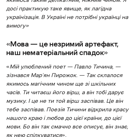
досі практикую таке явище, як лагідна
українізація. В Україні не потрібні українці на
вимогу»
«
Мова — це незримий артефакт,
наш нематеріальний спадок
»
«
Мій улюблений поет — Павло Тичина, —
зізнався Мар’ян Пирожок. — Так склалося
якимось магічним чином ще зі шкільних
часів. Ти читаєш його вірш, а він тобі дарує
музику. І це не ти той вірш заспівав. Це він
тебе заспівав. Поезія Тичини відкрила красу
нашого краю і любов до цієї країни, до цієї
мови. Бо він так смачно все описує, він знає,
як нею спілкуватися
»
.