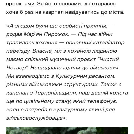
проєктами. За його словами, він старався
хоча б раз на квартал навідуватись до міста.
«
А згодом були ще особисті причини, —
додав Мар’ян Пирожок. — Під час війни
трапилось кохання — основний каталізатор
переїзду. Власне, ми з коханою людиною
маємо спільний музичний проєкт “Чистий
Четвер”. Нещодавно їздили до військових.
Ми взаємодіємо з Культурним десантом,
різними військовими структурами. Також є
капелан з Тернопільщини, наш давній колега
ще по цивільному стану, який телефонує,
коли є потреба в культурному явищі для
військовослужбовців
»
.