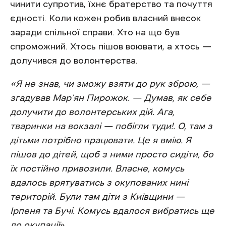
чинити супротив, їхнє братерство та почуття
єдності. Коли кожен робив власний внесок
заради спільної справи. Хто на що був
спроможний. Хтось пішов воювати, а хтось —
долучився до волонтерства.
«Я не знав, чи зможу взяти до рук зброю, —
згадував Мар’ян Пирожок. — Думав, як себе
долучити до волонтерських дій. Ага,
тваринки на вокзалі — побігли туди!. О, там з
дітьми потрібно працювати. Це я вмію. Я
пішов до дітей, щоб з ними просто сидіти, бо
їх постійно привозили. Власне, комусь
вдалось врятуватись з окупованих нині
територій. Були там діти з Київщини —
Ірпеня та Бучі. Комусь вдалося вибратись ще
до окупації
»
.