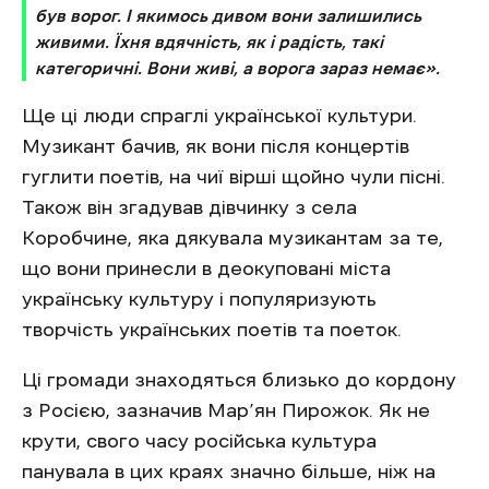
був ворог. І якимось дивом вони залишились
живими. Їхня вдячність, як і радість, такі
категоричні. Вони живі, а ворога зараз немає».
Ще ці люди спраглі української культури.
Музикант бачив, як вони після концертів
гуглити поетів, на чиї вірші щойно чули пісні.
Також він згадував дівчинку з села
Коробчине, яка дякувала музикантам за те,
що вони принесли в деокуповані міста
українську культуру і популяризують
творчість українських поетів та поеток.
Ці громади знаходяться близько до кордону
з Росією, зазначив Мар’ян Пирожок. Як не
крути, свого часу російська культура
панувала в цих краях значно більше, ніж на