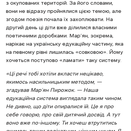
з окупованих територій. За його словами,
вони не відразу пройнялися цією темою, але
згодом поезія почала їх захоплювати. На
другий день ці діти вже ділилися власними
поетичними доробками. Мар’ян, зокрема,
нарікає на українську едукаційну частину, яка
на певному рівні лишилась «совковою». Йому
хочеться поступово «ламати» таку систему.
«Ці речі тобі хотіли вкласти нецікаво,
якимось насильницьким методом, —
згадував Мар’ян Пирожок. — Наша
едукаційна система виглядала таким чином.
Не дивно, що діти опиралися їй. Це я про
себе говорю, про свій дитячий досвід. А тут
воно вже по-іншому. Ти хочеш втрутитись
якимось таким делікатним, ніжним чином. Я