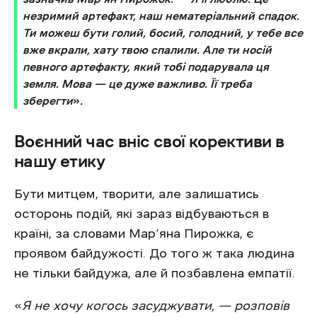
незримий артефакт, наш нематеріальний спадок.
Ти можеш бути голий, босий, голодний, у тебе все
вже вкрали, хату твою спалили. Але ти носій
певного артефакту, який тобі подарувала ця
земля. Мова — це дуже важливо. Її треба
зберегти
»
.
Воєнний час вніс свої корективи в
нашу етику
Бути митцем, творити, але залишатись
осторонь подій, які зараз відбуваються в
країні, за словами Мар’яна Пирожка, є
проявом байдужості. До того ж така людина
не тільки байдужа, але й позбавлена емпатії.
«
Я не хочу когось засуджувати, — розповів