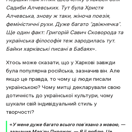
Садиби Алчевських. Тут була Христя
Алчевська, знову ж таки, жіноча поезія,
феміністичні рухи. Дуже багато “двіжнячка”.
Ще один факт: Григорій Савич Сковорода та
українська філософія теж зародилась тут.
Байки харківські писані в Бабаях
»
.
Хтось може сказати, що у Харкові завжди
була популярна російська, зазначив він. Але
якщо це правда, то чому ці люди писали
українською? Чому митці декларували свою
дотичність до української культури, чому
шукали свій індивідуальний стиль у
творчості?
«
У мене дуже багато всього пов’язано з мовою, —
зазначив Мар’ян Пирожок. — Я її люблю. Це