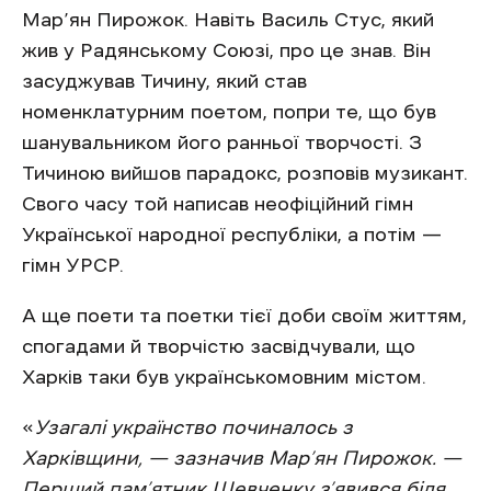
Мар’ян Пирожок. Навіть Василь Стус, який
жив у Радянському Союзі, про це знав. Він
засуджував Тичину, який став
номенклатурним поетом, попри те, що був
шанувальником його ранньої творчості. З
Тичиною вийшов парадокс, розповів музикант.
Свого часу той написав неофіційний гімн
Української народної республіки, а потім —
гімн УРСР.
А ще поети та поетки тієї доби своїм життям,
спогадами й творчістю засвідчували, що
Харків таки був українськомовним містом.
«
Узагалі українство починалось з
Харківщини, — зазначив Мар’ян Пирожок. —
Перший пам’ятник Шевченку з’явився біля