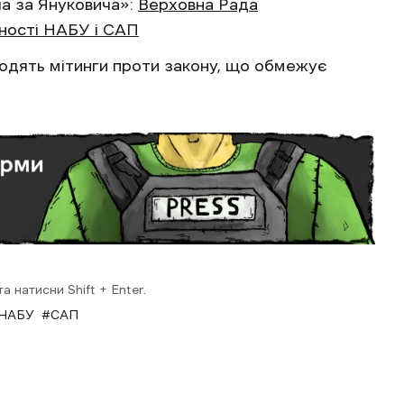
а за Януковича»:
Верховна Рада
ності НАБУ і САП
ходять мітинги проти закону, що обмежує
 натисни Shift + Enter.
НАБУ
САП