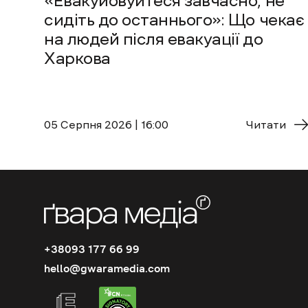
«Евакуйовуйтеся завчасно, не
сидіть до останнього»: Що чекає
на людей після евакуації до
Харкова
05 Cерпня 2026 | 16:00
Читати
+38093 177 66 99
hello@gwaramedia.com