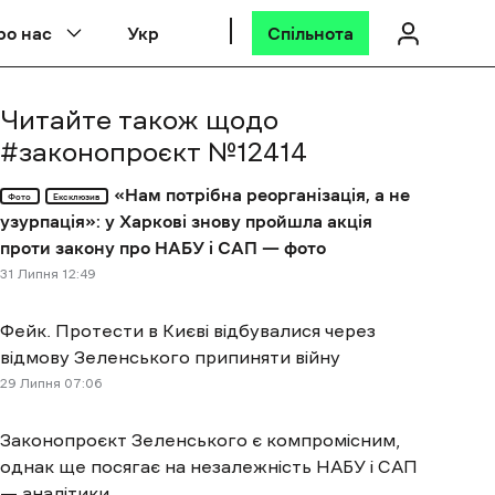
ро нас
Укр
Спільнота
Читайте також щодо
#
законопроєкт №12414
«Нам потрібна реорганізація, а не
Фото
Ексклюзив
узурпація»: у Харкові знову пройшла акція
проти закону про НАБУ і САП — фото
31 Липня 12:49
Фейк. Протести в Києві відбувалися через
відмову Зеленського припиняти війну
29 Липня 07:06
Законопроєкт Зеленського є компромісним,
однак ще посягає на незалежність НАБУ і САП
— аналітики