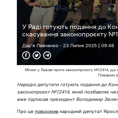
У Раді готують подання до Ко
скасування законопроєкту №
Дар'я Левченко
- 23 Липня 2025 | 09:48
Мітинг у Львові проти законопроєкту №12414, що
Поварнін 
Народні депутати готують подання до Кон
законопроєкт №12414, який позбавляє нез
вже підписав президент Володимир Зелен
Про це
повідомив
народний депутат Яросл