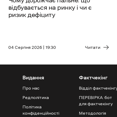
Чому дорожчає пальне: що
відбувається на ринку і чи є
ризик дефіциту
04 Cерпня 2026 | 19:30
Читати
Видання
Фактчекінг
Про нас
Відділ фактчекінг
Редполітика
ПЕРЕВІРКА: бот
для фактчекінгу
Політика
конфіденційності
Методологія