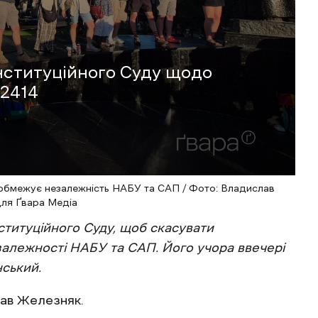
нституційного Суду щодо
12414
 обмежує незалежність НАБУ та САП / Фото: Владислав
для Ґвара Медіа
ституційного Суду, щоб скасувати
алежності НАБУ та САП. Його учора ввечері
ський.
ав Железняк.