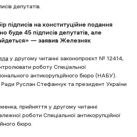
исів депутатів.
ір підписів на конституційне подання
о буде 45 підписів депутатів, але
найдеться» — заявив Железняк
яла
у другому читанні законопроєкт № 12414,
нтролювати роботу Спеціальної
іонального антикорупційного бюро (НАБУ).
ї Ради Руслан Стефанчук та президент України
енка, прийняття у другому читанні
алежної роботи Спеціальної антикорупційної
ійного бюро.