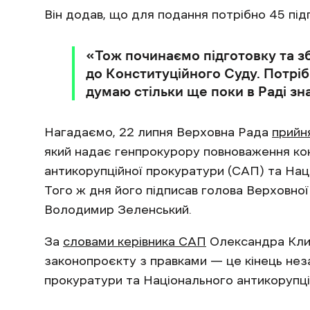
Він додав, що для подання потрібно 45 підп
«Тож починаємо підготовку та зб
до Конституційного Суду. Потрібн
думаю стільки ще поки в Раді з
Нагадаємо, 22 липня Верховна Рада
прийн
який надає генпрокурору повноваження ко
антикорупційної прокуратури (САП) та Нац
Того ж дня його підписав голова Верховно
Володимир Зеленський.
За
словами керівника САП
Олександра Клим
законопроєкту з правками — це кінець нез
прокуратури та Національного антикорупц