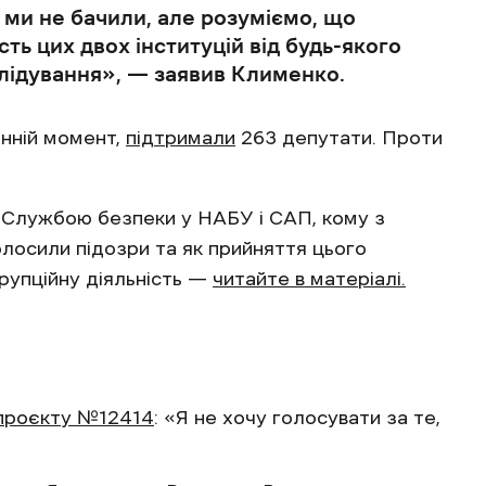
 ми не бачили, але розуміємо, що
ь цих двох інституцій від будь-якого
слідування», — заявив Клименко.
анній момент,
підтримали
263 депутати. Проти
ні Службою безпеки у НАБУ і САП, кому з
олосили підозри та як прийняття цього
рупційну діяльність —
читайте в матеріалі.
опроєкту №12414
: «Я не хочу голосувати за те,