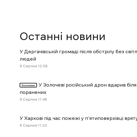
Останні новини
У Дергачівській громаді після обстрілу без сві
людей
9 Cерпня 12:58
У Золочеві російський дрон вдарив біля
Ексклюзив
поранених
9 Cерпня 11:46
У Харкові під час пожежі у п’ятиповерхівці вр
9 Cерпня 11:23