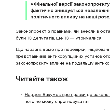
«Фінальної версії законопроєкту
фактично знищується незалежніст
політичного впливу на наші роз
Законопроєкт з правками, які внесли в ост
були 13 депутатів, ще 13 — утрималися.
Що наразі відомо про перевірки, ініційова
представників антикорупційних установ ог
законопроєкту вплине на подальшу антико
Читайте також
Нардеп Бакумов про правки до закон
чого не можу спрогнозувати»