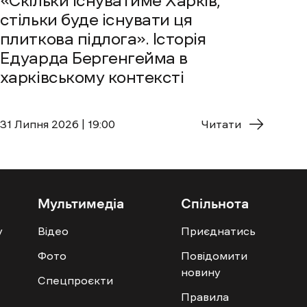
«Скільки існуватиме Харків,
стільки буде існувати ця
плиткова підлога». Історія
Едуарда Бергенгейма в
харківському контексті
31 Липня 2026 | 19:00
Читати
Мультимедіа
Спільнота
у
Відео
Приєднатись
Фото
Повідомити
новину
Спецпроєкти
Правила