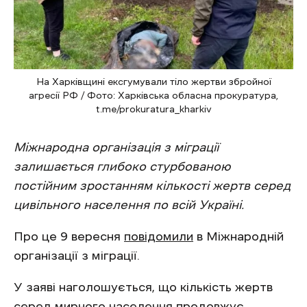
На Харківщині ексгумували тіло жертви збройної
агресії РФ / Фото: Харківська обласна прокуратура,
t.me/prokuratura_kharkiv
Міжнародна організація з міграції
залишається глибоко стурбованою
постійним зростанням кількості жертв серед
цивільного населення по всій Україні.
Про це 9 вересня
повідомили
в Міжнародній
організації з міграції.
У заяві наголошується, що кількість жертв
серед мирного населення продовжує