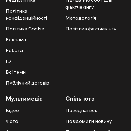
Редполітика
ПЕРЕВІРКА: бот для
фактчекінгу
Політика
конфіденційності
Методологія
Політика Cookie
Політика фактчекінгу
Реклама
Робота
ID
Всі теми
Публічний договір
Мультимедіа
Спільнота
Відео
Приєднатись
Фото
Повідомити новину