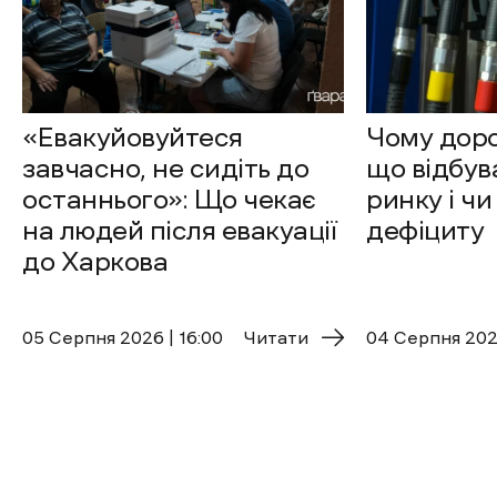
«Евакуйовуйтеся
Чому доро
завчасно, не сидіть до
що відбув
останнього»: Що чекає
ринку і чи
на людей після евакуації
дефіциту
до Харкова
05 Cерпня 2026 | 16:00
Читати
04 Cерпня 2026