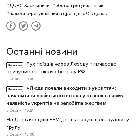
ДСНС Харківщини
обстріл рятувальників
пожежно-рятувальний підрозділ
Студенок
Останні новини
Рух поїздів через Лозову тимчасово
Ексклюзив
призупинено після обстрілу РФ
6 Cерпня 15:30
«Люди почали виходити з укриття»:
Ексклюзив
начальниця лозівського вокзалу розповіла чому
наявність укриттів не запобігла жертвам
6 Cерпня 15:21
На Дергачівщині FPV-дрон атакував евакуаційну
групу
6 Cерпня 13:08