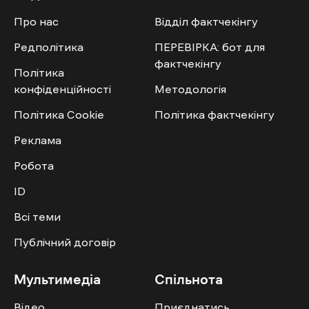
Про нас
Відділ фактчекінгу
Редполітика
ПЕРЕВІРКА: бот для
фактчекінгу
Політика
конфіденційності
Методологія
Політика Cookie
Політика фактчекінгу
Реклама
Робота
ID
Всі теми
Публічний договір
Мультимедіа
Спільнота
Відео
Приєднатись