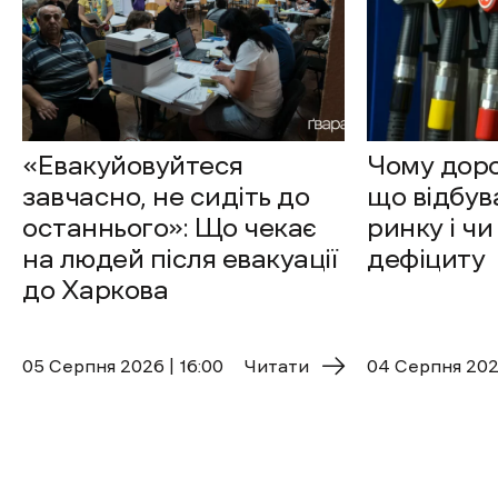
«Евакуйовуйтеся
Чому доро
завчасно, не сидіть до
що відбув
останнього»: Що чекає
ринку і чи
на людей після евакуації
дефіциту
до Харкова
05 Cерпня 2026 | 16:00
Читати
04 Cерпня 2026