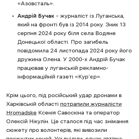
«Азовсталь».
Андрій Бучак
– журналіст із Луганська,
який на фронті був із 2014 року. Зник 13
серпня 2024 року біля села Водяне
Донецької області. Про загибель
повідомила 24 листопада 2024 року його
дружина Олена. У 2000-х Андрій Бучак
працював у луганській рекламно-
інформаційній газеті «Кур’єр».
Крім цього, під російський удар дронами в
Харківській області
потрапили журналісти
Hromadske
Ксенія Савоскіна та оператор
Олексій Нікулін. Це сталося під час знімання
сюжету про волонтерів, які вивозили
покинутих коней. Усі вціліли, однак автівка