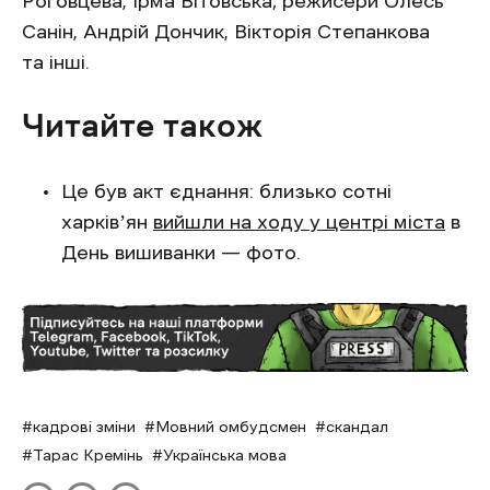
Роговцева, Ірма Вітовська; режисери Олесь
Санін, Андрій Дончик, Вікторія Степанкова
та інші.
Читайте також
Це був акт єднання: близько сотні
харківʼян
вийшли на ходу у центрі міста
в
День вишиванки — фото.
кадрові зміни
Мовний омбудсмен
скандал
Тарас Кремінь
Українська мова