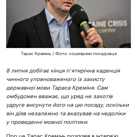
Тарас Кремінь / Фото: соцмережі посадовця
8 липня добігає кінця пʼятирічна каденція
чинного уповноваженого із захисту
державної мови Тараса Креміня. Сам
омбудсмен вважає, що уряд не захотів
удруге висунути його на цю посаду, оскільки
він діяв незалежно та вказував на недоліки
у проведенні мовної політики.
Про це Тарас Кремінь
розповів
в інтерв’ю