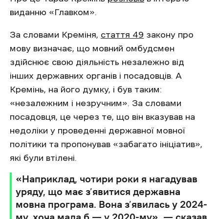
виданню «Главком».
За словами Креміня,
стаття 49
закону про
мову визначає, що мовний омбудсмен
здійснює свою діяльність незалежно від
інших державних органів і посадовців. А
Кремінь, на його думку, і був таким:
«незалежним і незручним». За словами
посадовця, це через те, що він вказував на
недоліки у проведенні державної мовної
політики та пропонував «забагато ініціатив»,
які були втілені.
«Наприклад, чотири роки я нагадував
уряду, що має з’явитися державна
мовна програма. Вона з’явилась у 2024-
му, хоча мала б — у 2020-му», — сказав