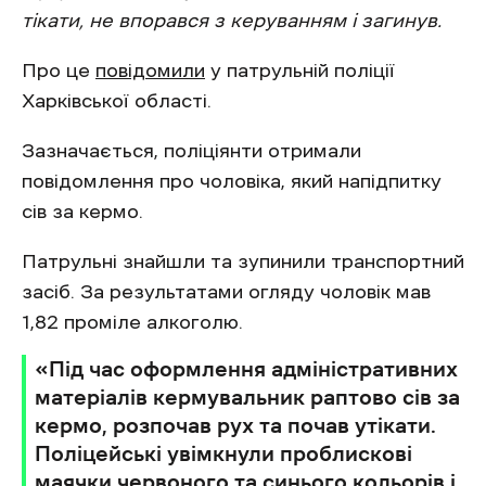
тікати, не впорався з керуванням і загинув.
Про це
повідомили
у патрульній поліції
Харківської області.
Зазначається, поліціянти отримали
повідомлення про чоловіка, який напідпитку
сів за кермо.
Патрульні знайшли та зупинили транспортний
засіб. За результатами огляду чоловік мав
1,82 проміле алкоголю.
«Під час оформлення адміністративних
матеріалів кермувальник раптово сів за
кермо, розпочав рух та почав утікати.
Поліцейські увімкнули проблискові
маячки червоного та синього кольорів і