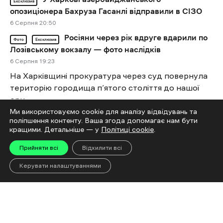
Ексклюзив
опозиціонера Бахруза Гасанлі відправили в СІЗО
6 Cерпня 20:50
Росіяни через рік вдруге вдарили по
Фото
Ексклюзив
Лозівському вокзалу — фото наслідків
6 Cерпня 19:23
На Харківщині прокуратура через суд повернула
територію городища п’ятого століття до нашої
ери
Ми використовуємо cookie для аналізу відвідувань та
6 Cерпня 19:06
поліпшення контенту. Ваша згода допомагає нам бути
У Харкові Some People відкриває культурний
кращими. Детальніше — у
Політиці cookie
.
простір Audytoriya
Прийняти всі
Відхилити всі
6 Cерпня 18:55
Від удару FPV-дроном у Боровій загинув 45-
Керувати налаштуваннями
річний чоловік
6 Cерпня 18:18
Через російські обстріли знищена
Ексклюзив
третина книжкового ринку