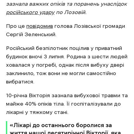
зазнала важких опіків та поранень унаслідок
російського удару
по Лозовій.
Про це
повідомив
голова Лозівської громади
Сергій Зеленський.
Російський безпілотник поцілив у приватний
будинок вночі 3 липня. Родина з шести людей
ховалася у погребі, однак після вибуху двері
заклинило, тож вони не могли самостійно
вибратися.
10-річна Вікторія зазнала вибухової травми та
майже 40% опіків тіла. Її госпіталізували до
лікарні у тяжкому стані.
«Лікарі до останнього боролися за
життя нашої десятирічної Вікторії, яка