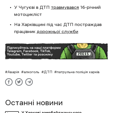
У Чугуєві в ДТП
травмувався
16-річний
мотоцикліст
На Харківщині під час ДТП постраждав
працівник
дорожньої служби
Аварія
алкоголь
ДТП
патрульна поліція харків
Останні новини
У Харкові азербайджанського