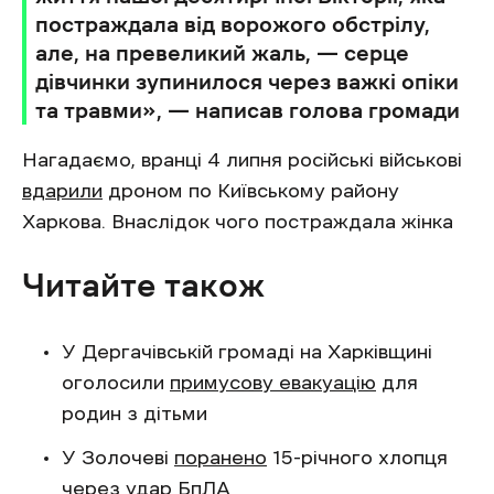
постраждала від ворожого обстрілу,
але, на превеликий жаль, — серце
дівчинки зупинилося через важкі опіки
та травми», — написав голова громади
Нагадаємо, вранці 4 липня російські військові
вдарили
дроном по Київському району
Харкова. Внаслідок чого постраждала жінка
Читайте також
У Дергачівській громаді на Харківщині
оголосили
примусову евакуацію
для
родин з дітьми
У Золочеві
поранено
15-річного хлопця
через удар БпЛА