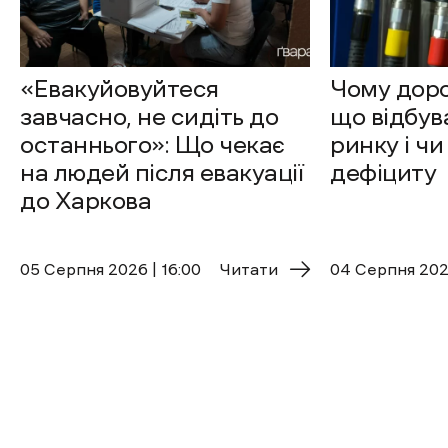
«Евакуйовуйтеся
Чому доро
завчасно, не сидіть до
що відбув
останнього»: Що чекає
ринку і чи
на людей після евакуації
дефіциту
до Харкова
05 Cерпня 2026 | 16:00
Читати
04 Cерпня 2026