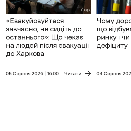
«Евакуйовуйтеся
Чому доро
завчасно, не сидіть до
що відбув
останнього»: Що чекає
ринку і чи
на людей після евакуації
дефіциту
до Харкова
05 Cерпня 2026 | 16:00
Читати
04 Cерпня 2026