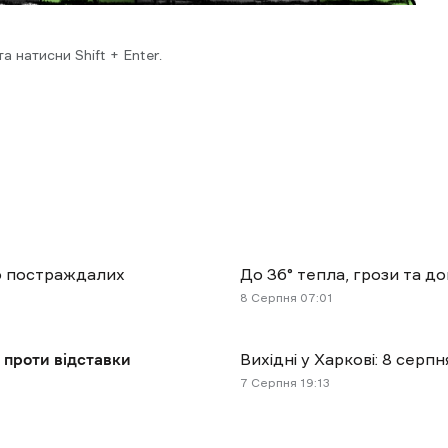
 натисни Shift + Enter.
ро постраждалих
До 36° тепла, грози та д
8 Cерпня 07:01
 проти відставки
Вихідні у Харкові: 8 сер
7 Cерпня 19:13