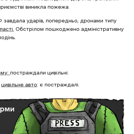
приємстві виникла пожежа.
Ф завдала ударів, попередньо, дронами типу
ласті.
Обстрілом пошкоджено адміністративну
лодінь.
юму:
постраждали цивільні.
у
цивільне авто
: є постраждалі.