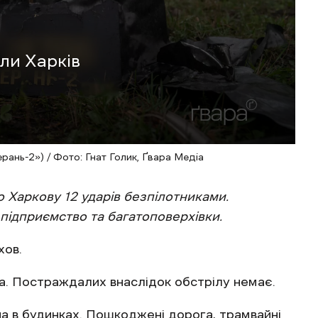
яли Харків
ань-2») / Фото: Гнат Голик, Ґвара Медіа
по Харкову 12 ударів безпілотниками.
підприємство та багатоповерхівки.
хов.
та. Постраждалих внаслідок обстрілу немає.
на в будинках. Пошкоджені дорога, трамвайні