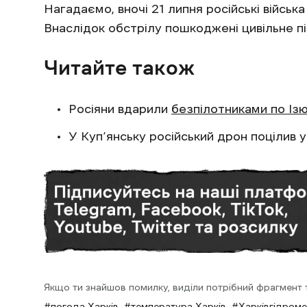
Нагадаємо, вночі 21 липня російські військ
Внаслідок обстрілу пошкоджені цивільне п
Читайте також
Росіяни вдарили
безпілотниками по Із
У Куп’янську російський дрон поцілив 
Якщо ти знайшов помилку, виділи потрібний фрагмент та
погода Харків
температура Харків
Харківгідром