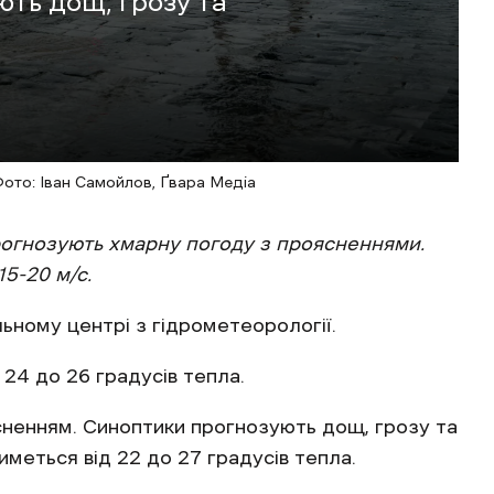
ють дощ, грозу та
Фото: Іван Самойлов, Ґвара Медіа
прогнозують хмарну погоду з проясненнями.
15-20 м/с.
ьному центрі з гідрометеорології.
 24 до 26 градусів тепла.
сненням. Синоптики прогнозують дощ, грозу та
меться від 22 до 27 градусів тепла.