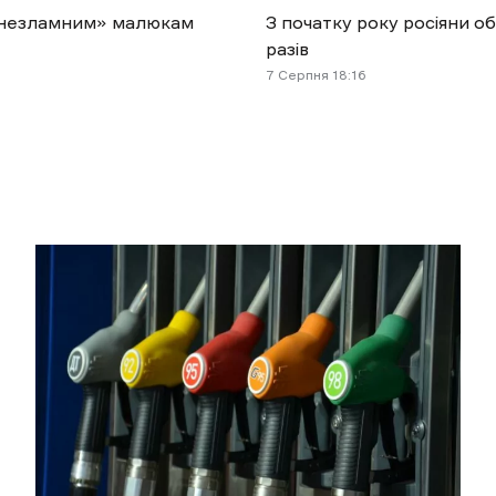
і «незламним» малюкам
З початку року росіяни о
разів
7 Cерпня 18:16