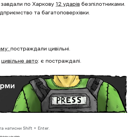
а завдали по Харкову
12 ударів
безпілотниками.
ідприємство та багатоповерхівки.
юму:
постраждали цивільні.
у
цивільне авто
: є постраждалі.
 натисни Shift + Enter.
етеоцентр