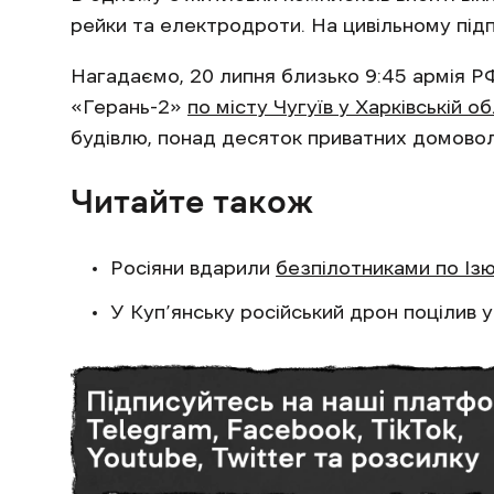
рейки та електродроти. На цивільному під
Нагадаємо, 20 липня близько 9:45 армія Р
«Герань-2»
по місту Чугуїв у Харківській об
будівлю, понад десяток приватних домово
Читайте також
Росіяни вдарили
безпілотниками по Із
У Куп’янську російський дрон поцілив 