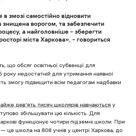
 в змозі самостійно відновити
а знищена ворогом, та забезпечити
роцесу, а найголовніше – зберегти
просторі міста Харкова», – говориться
, що обсяг освітньої субвенції для
5 року недостатній для утримання наявної
сть змогу підвищити всім педагогам надбавки
айже девʼять тисяч школярів навчаються
у
тупово збільшувати цю кількість. Для
Харкові функціонує чотири підземні школи. При
ня — це школа на 808 учнів у центрі Харкова, до