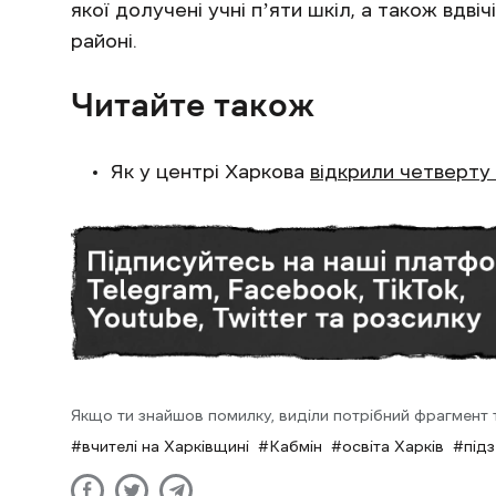
якої долучені учні пʼяти шкіл, а також вдв
районі.
Читайте також
Як у центрі Харкова
відкрили четверту
Якщо ти знайшов помилку, виділи потрібний фрагмент та
вчителі на Харківщині
Кабмін
освіта Харків
під