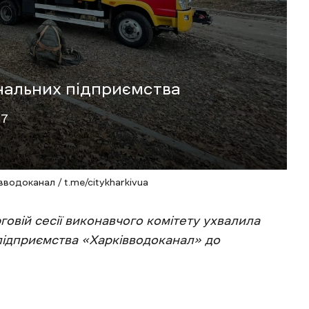
унальних підприємства
57
водоканал / t.me/citykharkivua
рговій сесії виконавчого комітету ухвалила
ідприємства «Харківводоканал» до