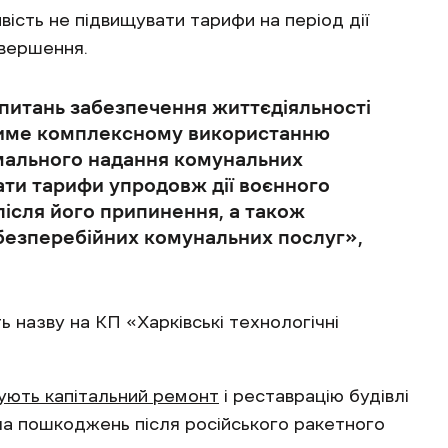
ість не підвищувати тарифи на період дії
авершення.
 питань забезпечення життєдіяльності
ятиме комплексному використанню
имального надання комунальних
ати тарифи упродовж дії воєнного
після його припинення, а також
 безперебійних комунальних послуг»,
ь назву на КП «Харківські технологічні
ують капітальний ремонт
і реставрацію будівлі
ала пошкоджень після російського ракетного