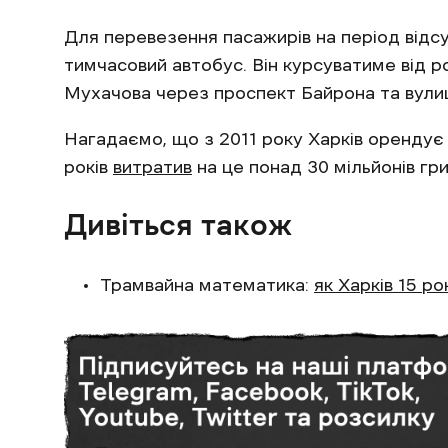
Для перевезення пасажирів на період відс
тимчасовий автобус. Він курсуватиме від р
Мухачова через проспект Байрона та вул
Нагадаємо, що з 2011 року Харків орендує 
років
витратив
на це понад 30 мільйонів гр
Дивіться також
Трамвайна математика:
як Харків 15 р