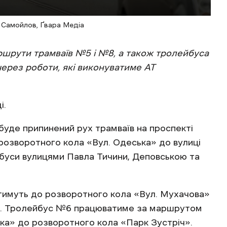
н Самойлов, Ґвара Медіа
ршрути трамваїв №5 і №8, а також тролейбуса
через роботи, які виконуватиме АТ
і.
буде припинений рух трамваїв на проспекті
 розворотного кола «Вул. Одеська» до вулиці
буси вулицями Павла Тичини, Деповською та
атимуть до розворотного кола «Вул. Мухачова»
а». Тролейбус №6 працюватиме за маршрутом
ька» до розворотного кола «Парк Зустріч».