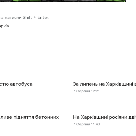
 натисни Shift + Enter.
рків
астю автобуса
За липень на Харківщині
7 Cерпня 12:21
жливе підняття бетонних
На Харківщині росіяни дв
7 Cерпня 11:43