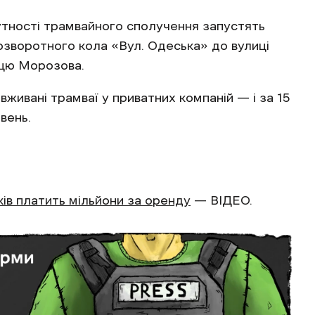
утності трамвайного сполучення запустять
озворотного кола «Вул. Одеська» до вулиці
ицю Морозова.
вживані трамваї у приватних компаній — і за 15
ивень.
оків платить мільйони за оренду
— ВІДЕО.