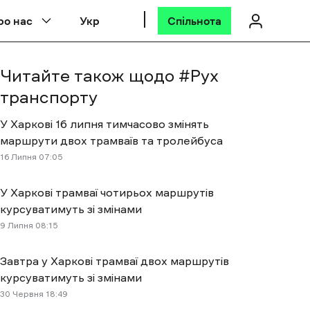
ро нас
Укр
Спільнота
Читайте також щодо #
Рух
транспорту
У Харкові 16 липня тимчасово змінять
маршрути двох трамваїв та тролейбуса
16 Липня 07:05
У Харкові трамваї чотирьох маршрутів
курсуватимуть зі змінами
9 Липня 08:15
Завтра у Харкові трамваї двох маршрутів
курсуватимуть зі змінами
30 Червня 18:49