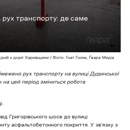
ь рух транспорту: де саме
дній з доріг Харківщини / Фото: Гнат Голик, Ґвара Медіа
обмежено рух транспорту на вулиці Дудинської
 на цей період зміниться робота
і.
і від Григорівського шосе до вулиці
нту асфальтобетонного покриття. У зв’язку з