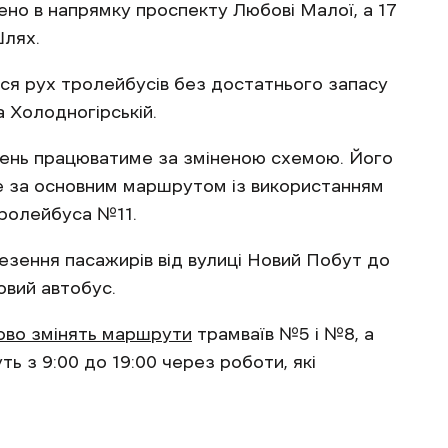
но в напрямку проспекту Любові Малої, а 17
Шлях.
ься рух тролейбусів без достатнього запасу
 Холодногірській.
нь працюватиме за зміненою схемою. Його
ме за основним маршрутом із використанням
ролейбуса №11.
зення пасажирів від вулиці Новий Побут до
овий автобус.
ово змінять маршрути
трамваїв №5 і №8, а
 з 9:00 до 19:00 через роботи, які