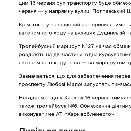
цим 16 червня рух транспорту буде обмеже
червня — у напрямку вулиці Полтавський 
Крім того, у зазначений час припинятимет
автономного ходу на вулицях Дудинській та
Тролейбусний маршрут №27 на час обмеже
розділять на дві частини: одна курсувати
автономного ходу, інша — за маршрутом т
Зазначається, що для забезпечення переве
проспекту Любові Малої запустять тимчас
Нагадаємо, що у Харкові 16 червня
тимчас
також тролейбуса №6. Обмеження діятимуть
виконуватиме АТ «Харківобленерго».
Дивіться також