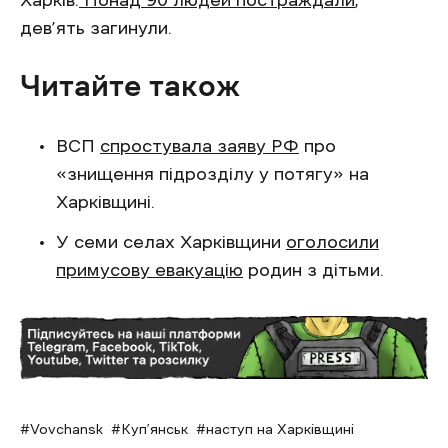
Харків.
Понад 90 людей постраждали
,
дев’ять загинули.
Читайте також
ВСП
спростувала заяву РФ
про
«знищення підрозділу у потягу» на
Харківщині.
У семи селах Харківщини
оголосили
примусову евакуацію
родин з дітьми.
Vovchansk
Куп’янськ
наступ на Харківщині