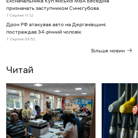
Ексначальника Куп’янської МВА Беседіна
призначать заступником Синєгубова
7 Cерпня 11:12
Дрон РФ атакував авто на Дергачівщині:
постраждав 34-річний чоловік
7 Cерпня 09:52
Більше новин
Читай