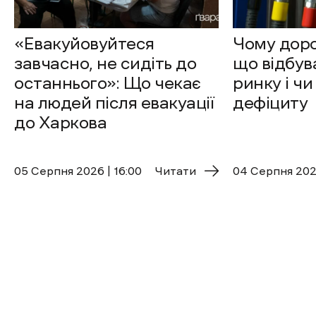
«Евакуйовуйтеся
Чому доро
завчасно, не сидіть до
що відбув
останнього»: Що чекає
ринку і чи
на людей після евакуації
дефіциту
до Харкова
05 Cерпня 2026 | 16:00
Читати
04 Cерпня 2026