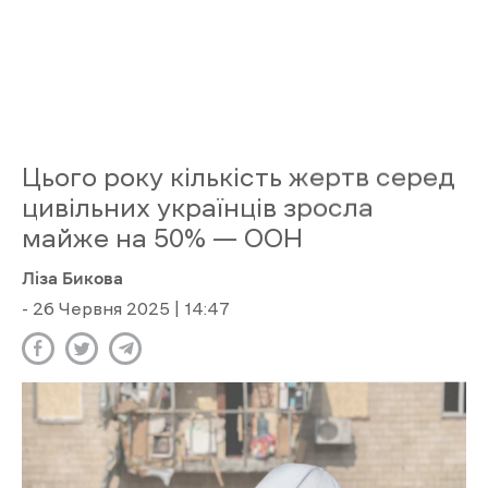
50 відсотків вища, ніж за аналогічний період
минулого року, при чому збільшення
спостерігається в літні місяці.
Про це
повідомили
в ООН.
У повідомленні також згадують про десятки
мирних жителів, включаючи дітей та шкільних
працівників, які загинули або були поранені
внаслідок російських ракетних обстрілів
українських міст цього тижня.
Правозахисники ООН назвали це трагедією.
Місія ООН з моніторингу прав людини в
Україні (HRMMU) повідомляє, що лише
внаслідок ударів балістичних ракет по
Дніпропетровській та Одеській областях