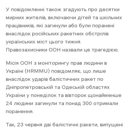
внаслідок цих атак загинуло понад 30 людей.
«Балістичні ракети, коли вони
використовуються в густонаселених
районах, завдають передбачуваної та
широкомасштабної шкоди цивільному
населенню, як продемонстрували ці
нещодавні атаки», – зазначили в ООН.
Нагадаємо, у ніч на 20 червня російські
війська вчергове атакували місто Харків. Під
ударом опинились Шевченківський,
Основ’янський та Київський райони та
передмістя. Є постраждалі, зокрема діти. На
місцях влучання сталися пожежі. Журналісти
Ґвара Медіа працювали на місці влучання,
детальніше читайте та дивіться у