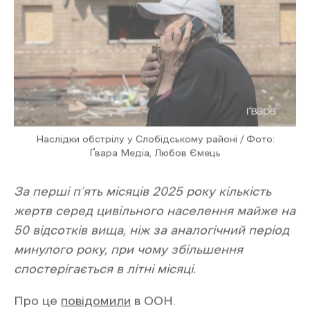
України у понеділок та вівторок щонайменше
24 людини загинули та понад 300 отримали
поранення.
Так, 23 червня дві балістичні ракети, випущені
російськими військами, вразили ліцей № 1,
середню школу в Білгород-Дністровському,
Одеська область. Хоча навчальний рік
закінчився, персонал та учні були присутні
для виконання адміністративної роботи.
Внаслідок удару троє викладачів загинули та
14 інших, включаючи двох хлопчиків,
отримали поранення.
Крім того, повідомляється і про значні втрати
серед цивільного населення, і в Києві 17 та 23
червня. За даними міської влади Києва,