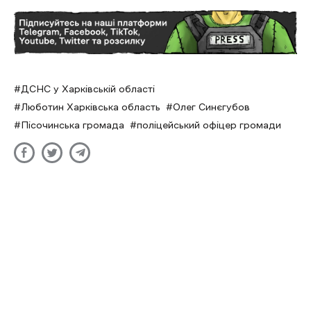
ДСНС у Харківській області
Люботин Харківська область
Олег Синєгубов
Пісочинська громада
поліцейський офіцер громади
Цього року кількість жертв серед
цивільних українців зросла
майже на 50% — ООН
Ліза Бикова
- 26 Червня 2025 | 14:47