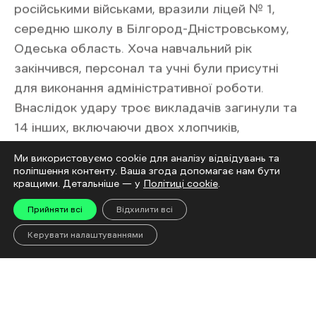
фоторепортажі
.
Читайте також
За добу росіяни
обстріляли п’ять
населених пунктів
Харківщини: є загиблі.
Ми використовуємо cookie для аналізу відвідувань та
поліпшення контенту. Ваша згода допомагає нам бути
кращими. Детальніше — у
Політиці cookie
.
Прийняти всі
Відхилити всі
Керувати налаштуваннями