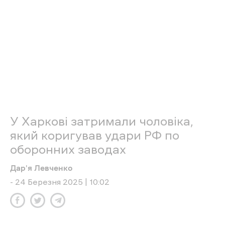
телефонами та вибуховими речовинами та
закладав у нові схованки.
«Крім того, агент розвідував адреси
розташування оборонних підприємств,
зокрема компаній з виробництва та
ремонту бойових дронів. Щоб здобути
інформацію, зрадник розпитував її у
своїх знайомих під час побутових
розмов, а потім проводив дорозвідку
поблизу “потрібного” об’єкта», – ідеться
в повідомленні.
Чоловіка затримали, наразі він перебуває під
вартою без права внесення застави. Йому
загрожує довічне позбавлення волі з
конфіскацією майна.