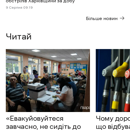
обстрілів Харківщини за добу
9 Cерпня 09:19
Більше новин
Читай
«Евакуйовуйтеся
Чому доро
завчасно, не сидіть до
що відбув