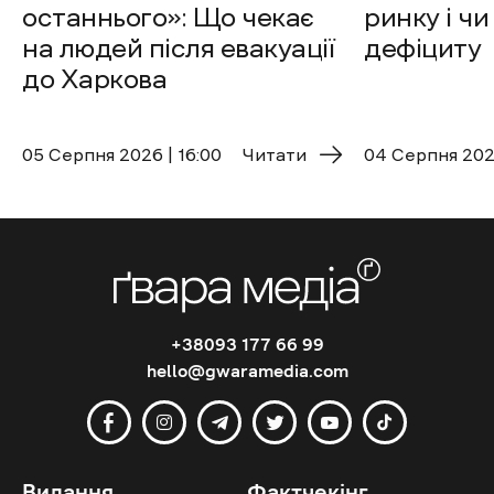
останнього»: Що чекає
ринку і чи
на людей після евакуації
дефіциту
до Харкова
05 Cерпня 2026 | 16:00
Читати
04 Cерпня 2026
+38093 177 66 99
hello@gwaramedia.com
Видання
Фактчекінг