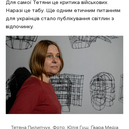
Для самої Тетяни це критика військових.
Наразі це табу. Ще одним етичним питанням
для українців стало публікування світлин з
відпочинку.
Тетяна Пилипчук. Фото: Юлія Гуш, Ґвара Медіа