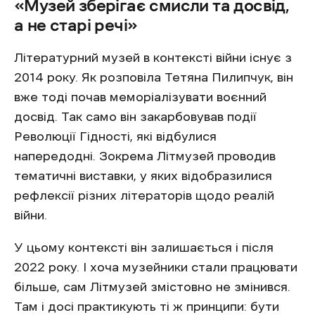
«Музей зберігає смисли та досвід,
а не старі речі»
Літературний музей в контексті війни існує з
2014 року. Як розповіла Тетяна Пилипчук, він
вже тоді почав меморіалізувати воєнний
досвід. Так само він закарбовував події
Революції Гідності, які відбулися
напередодні. Зокрема Літмузей проводив
тематичні виставки, у яких відобразилися
рефлексії різних літераторів щодо реалій
війни.
У цьому контексті він залишається і після
2022 року. І хоча музейники стали працювати
більше, сам Літмузей змістовно не змінився.
Там і досі практикують ті ж принципи: бути