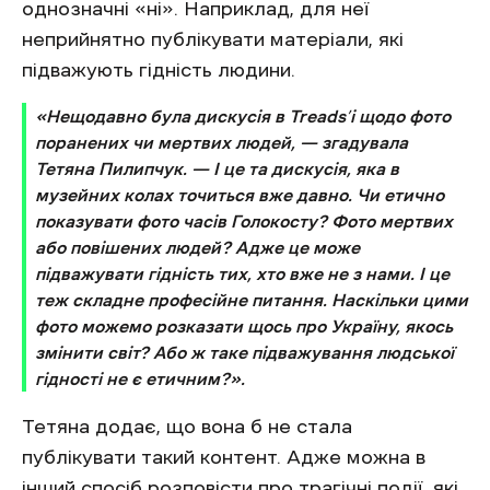
однозначні «ні». Наприклад, для неї
неприйнятно публікувати матеріали, які
підважують гідність людини.
«Нещодавно була дискусія в Treads’і щодо фото
поранених чи мертвих людей, — згадувала
Тетяна Пилипчук. — І це та дискусія, яка в
музейних колах точиться вже давно. Чи етично
показувати фото часів Голокосту? Фото мертвих
або повішених людей? Адже це може
підважувати гідність тих, хто вже не з нами. І це
теж складне професійне питання. Наскільки цими
фото можемо розказати щось про Україну, якось
змінити світ? Або ж таке підважування людської
гідності не є етичним?».
Тетяна додає, що вона б не стала
публікувати такий контент. Адже можна в
інший спосіб розповісти про трагічні події, які