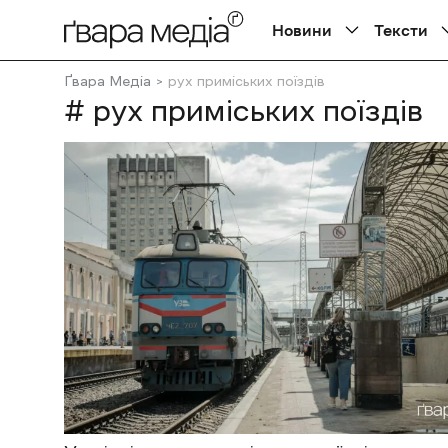
Новини
Тексти
Ґвара Медіа
рух приміських поїздів
# рух приміських поїздів