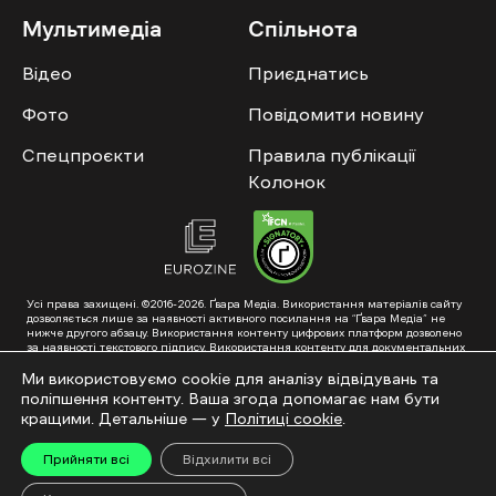
Мультимедіа
Спільнота
Відео
Приєднатись
Фото
Повідомити новину
Спецпроєкти
Правила публікації
Колонок
Усі права захищені. ©2016-2026. Ґвара Медіа. Використання матеріалів сайту
дозволяється лише за наявності активного посилання на “Ґвара Медіа” не
нижче другого абзацу. Використання контенту цифрових платформ дозволено
за наявності текстового підпису. Використання контенту для документальних
фільмів та інтегрованих продуктів дозволяється за умови отримання
схвалення від редакції.
Ми використовуємо cookie для аналізу відвідувань та
поліпшення контенту. Ваша згода допомагає нам бути
Суб’єкт у сфері онлайн-медіа; ідентифікатор медіа – R40-01353. Поштова
адреса: ГО «Ґвара Медіа», 61057, Харків, вул. Гоголя, 14, абонентська скринька
кращими. Детальніше — у
Політиці cookie
.
№7400
Підкинь нам тему на пошту – hello@gwaramedia.com
Прийняти всі
Відхилити всі
Модернізація сайту: