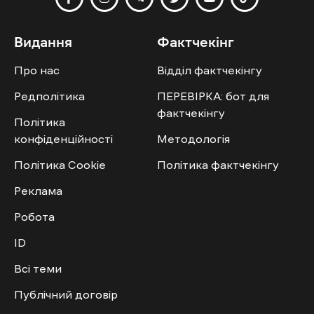
Видання
Фактчекінг
Про нас
Відділ фактчекінгу
Редполітика
ПЕРЕВІРКА: бот для
фактчекінгу
Політика
конфіденційності
Методологія
Політика Cookie
Політика фактчекінгу
Реклама
Робота
ID
Всі теми
Публічний договір