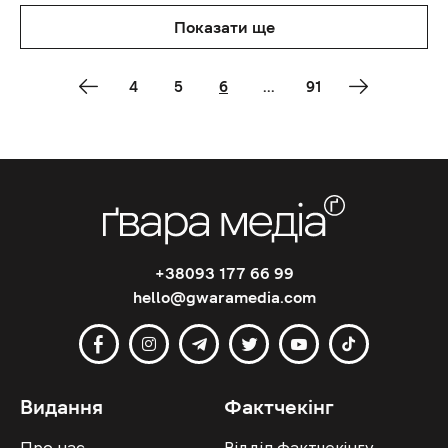
Показати ще
4
5
6
...
91
+38093 177 66 99
hello@gwaramedia.com
Видання
Фактчекінг
Про нас
Відділ фактчекінгу