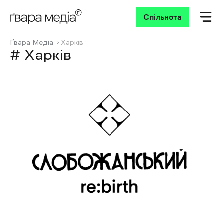
Спільнота
Ґвара Медіа
Харків
# Харків