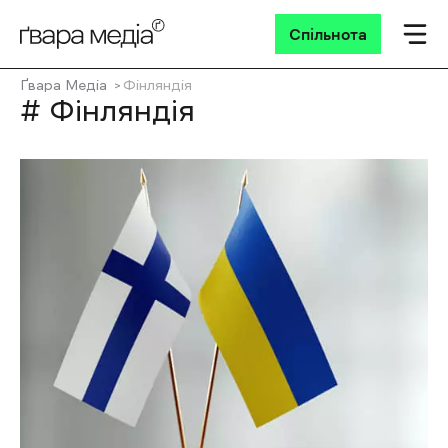
Спільнота
Ґвара Медіа
Фінляндія
# Фінляндія