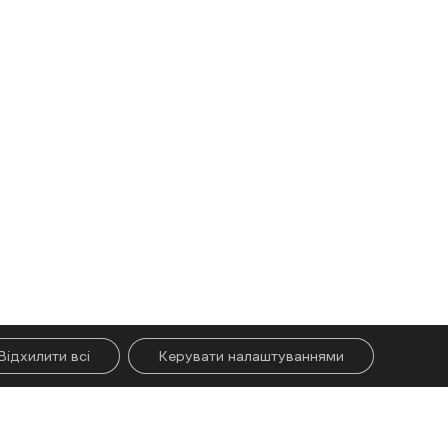
Відхилити всі
Керувати налаштуваннями