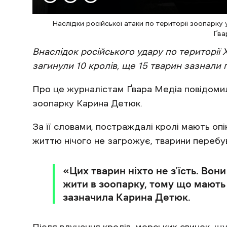
Наслідки російської атаки по території зоопарку 
Ґва
Внаслідок російського удару по території 
загинули 10 кролів, ще 15 тварин зазнали 
Про це журналістам Ґвара Медіа повідоми
зоопарку Карина Детюк.
За її словами, постраждалі кролі мають опік
життю нічого не загрожує, тварини перебу
«Цих тварин ніхто не з’їсть. Вон
жити в зоопарку, тому що мають
зазначила Карина Детюк.