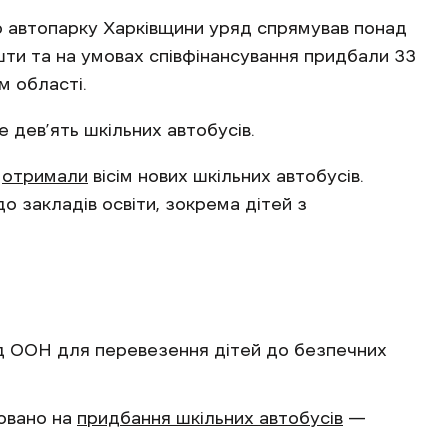
о автопарку Харківщини уряд спрямував понад
ошти та на умовах співфінансування придбали 33
м області.
дев’ять шкільних автобусів.
і
отримали
вісім нових шкільних автобусів.
о закладів освіти, зокрема дітей з
ід ООН для перевезення дітей до безпечних
овано на
придбання шкільних автобусів
—