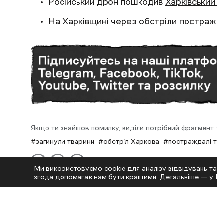
Російський дрон пошкодив
Харківський
На Харківщині через обстріли
постраж
Якщо ти знайшов помилку, виділи потрібний фрагмент та
загинули тварини
обстріл Харкова
постраждалі 
Ми використовуємо cookie для аналізу відвідувань та
згода допомагає нам бути кращими. Детальніше — у
Останні новини