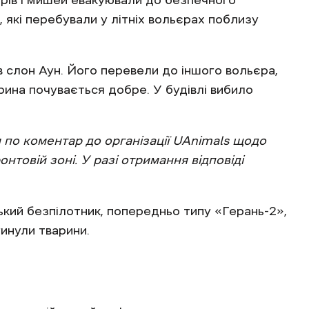
урів і мишей евакуювали до безпечного
 які перебували у літніх вольєрах поблизу
 слон Аун. Його перевели до іншого вольєра,
арина почувається добре. У будівлі вибило
по коментар до організації UAnimals щодо
нтовій зоні. У разі отримання відповіді
ький безпілотник, попередньо типу «Герань-2»,
гинули тварини.