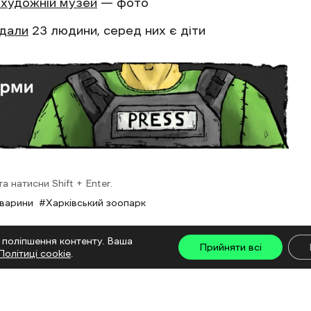
 художній музей
— фото
дали
23 людини, серед них є діти
 натисни Shift + Enter.
тварини
Харківський зоопарк
 поліпшення контенту. Ваша
Прийняти всі
Політиці cookie
.