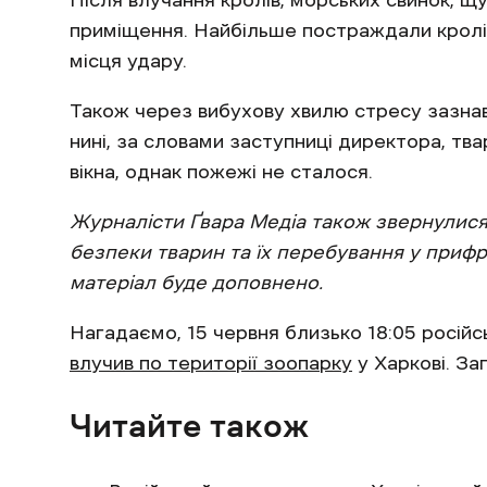
Після влучання кролів, морських свинок, щ
приміщення. Найбільше постраждали кролі,
місця удару.
Також через вибухову хвилю стресу зазнав
нині, за словами заступниці директора, тв
вікна, однак пожежі не сталося.
Журналісти
Ґвара Медіа
також звернулися 
безпеки тварин та їх перебування у прифро
матеріал буде доповнено.
Нагадаємо, 15 червня близько 18:05 російс
влучив по території зоопарку
у Харкові. За
Читайте також