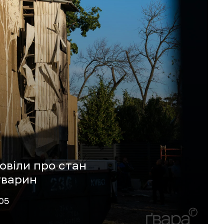
овіли про стан
тварин
:05