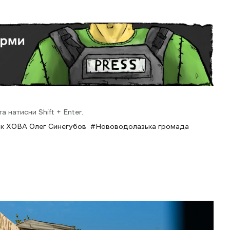
 натисни Shift + Enter.
к ХОВА Олег Синєгубов
Нововодолазька громада