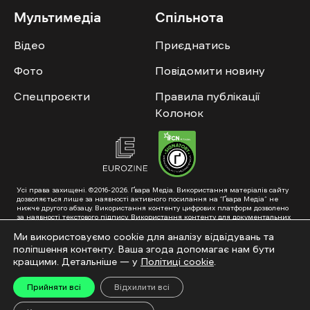
Мультимедіа
Спільнота
Відео
Приєднатись
Фото
Повідомити новину
Спецпроєкти
Правила публікації
Колонок
Усі права захищені. ©2016-2026. Ґвара Медіа. Використання матеріалів сайту
дозволяється лише за наявності активного посилання на “Ґвара Медіа” не
нижче другого абзацу. Використання контенту цифрових платформ дозволено
за наявності текстового підпису. Використання контенту для документальних
фільмів та інтегрованих продуктів дозволяється за умови отримання
схвалення від редакції.
Ми використовуємо cookie для аналізу відвідувань та
поліпшення контенту. Ваша згода допомагає нам бути
Суб’єкт у сфері онлайн-медіа; ідентифікатор медіа – R40-01353. Поштова
адреса: ГО «Ґвара Медіа», 61057, Харків, вул. Гоголя, 14, абонентська скринька
кращими. Детальніше — у
Політиці cookie
.
№7400
Підкинь нам тему на пошту – hello@gwaramedia.com
Прийняти всі
Відхилити всі
Модернізація сайту: