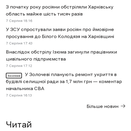
З початку року росіяни обстріляли Харківську
область майже шість тисяч разів
7 Cерпня 18:16
У ЗСУ спростували заяви росіян про ймовірне
просування до Білого Колодязя на Харківщині
7 Cерпня 17:43
Внаслідок обстрілу Ізюма загинули працівники
цивільного підприємства
7 Cерпня 17:12
У Золочеві планують ремонт укриття в
Ексклюзив
будівлі селищної ради за 1,7 млн грн — коментар
начальника СВА
7 Cерпня 16:13
Більше новин
Читай