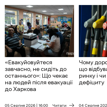
«Евакуйовуйтеся
Чому доро
завчасно, не сидіть до
що відбув
останнього»: Що чекає
ринку і чи
на людей після евакуації
дефіциту
до Харкова
05 Cерпня 2026 | 16:00
Читати
04 Cерпня 2026