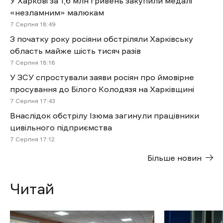
У Харкові за 1,6 млн гривень закупили медалі
«незламним» малюкам
7 Cерпня 18:49
З початку року росіяни обстріляли Харківську
область майже шість тисяч разів
7 Cерпня 18:16
У ЗСУ спростували заяви росіян про ймовірне
просування до Білого Колодязя на Харківщині
7 Cерпня 17:43
Внаслідок обстрілу Ізюма загинули працівники
цивільного підприємства
7 Cерпня 17:12
Більше новин
Читай