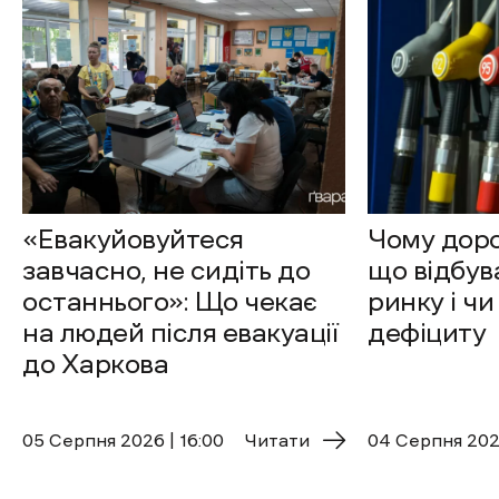
«Евакуйовуйтеся
Чому доро
завчасно, не сидіть до
що відбув
останнього»: Що чекає
ринку і чи
на людей після евакуації
дефіциту
до Харкова
05 Cерпня 2026 | 16:00
Читати
04 Cерпня 2026