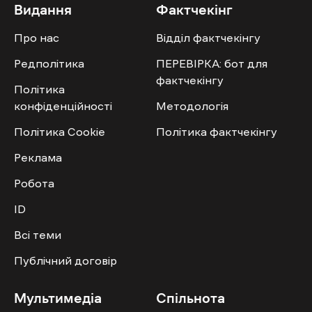
Видання
Фактчекінг
Про нас
Відділ фактчекінгу
Редполітика
ПЕРЕВІРКА: бот для
фактчекінгу
Політика
конфіденційності
Методологія
Політика Cookie
Політика фактчекінгу
Реклама
Робота
ID
Всі теми
Публічний договір
Мультимедіа
Спільнота