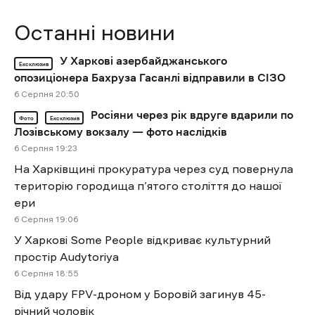
Останні новини
У Харкові азербайджанського
Ексклюзив
опозиціонера Бахруза Гасанлі відправили в СІЗО
6 Cерпня 20:50
Росіяни через рік вдруге вдарили по
Фото
Ексклюзив
Лозівському вокзалу — фото наслідків
6 Cерпня 19:23
На Харківщині прокуратура через суд повернула
територію городища п’ятого століття до нашої
ери
6 Cерпня 19:06
У Харкові Some People відкриває культурний
простір Audytoriya
6 Cерпня 18:55
Від удару FPV-дроном у Боровій загинув 45-
річний чоловік