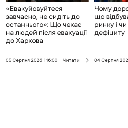
«Евакуйовуйтеся
Чому доро
завчасно, не сидіть до
що відбув
останнього»: Що чекає
ринку і чи
на людей після евакуації
дефіциту
до Харкова
05 Cерпня 2026 | 16:00
Читати
04 Cерпня 2026