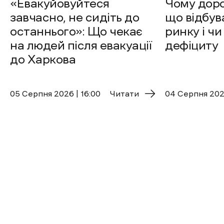
«Евакуйовуйтеся
Чому доро
завчасно, не сидіть до
що відбув
останнього»: Що чекає
ринку і чи
на людей після евакуації
дефіциту
до Харкова
05 Cерпня 2026 | 16:00
Читати
04 Cерпня 2026