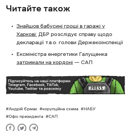
Читайте також
Знайшов бабусині гроші в гаражі у
Харкові:
ДБР розслідує справу щодо
декларації т.в.о. голови Держекоінспекції
Ексміністра енергетики Галущенка
затримали на кордоні
— САП
Андрій Єрмак
корупційна схема
НАБУ
Офіс президента
САП