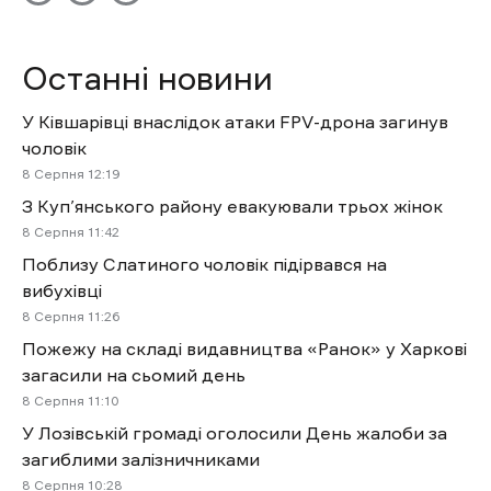
Останні новини
У Ківшарівці внаслідок атаки FPV-дрона загинув
чоловік
8 Cерпня 12:19
З Куп’янського району евакуювали трьох жінок
8 Cерпня 11:42
Поблизу Слатиного чоловік підірвався на
вибухівці
8 Cерпня 11:26
Пожежу на складі видавництва «Ранок» у Харкові
загасили на сьомий день
8 Cерпня 11:10
У Лозівській громаді оголосили День жалоби за
загиблими залізничниками
8 Cерпня 10:28