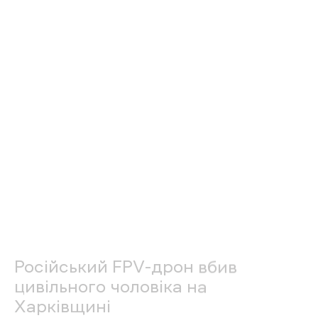
селищі Золочів Богодухівського району
Харківської області.
Протягом дня 21 травня щонайменше п’ять
FPV-дронів
атакували
ділянку кільцевої
дороги у Харкові. Рух трасою тимчасово
перекрили.
Вранці російські військові завдали удару FPV-
дроном по кільцевій дорозі у Харкові.
Внаслідок влучання у тягач
MAN
загинув
водій транспортного засобу.
Його особа наразі встановлюється.
Іншим
безпілотником
пошкоджено
службовий
автомобіль патрульної поліції. Серед