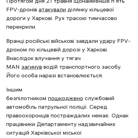
Протягом дня 21 травня щонайменше п’ять
FPV-дронів
атакували
ділянку кільцевої
дороги у Харкові. Рух трасою тимчасово
перекрили.
Вранці російські військові завдали удару FPV-
дроном по кільцевій дорозі у Харкові.
Внаслідок влучання у тягач
MAN
загинув
водій транспортного засобу.
Його особа наразі встановлюється.
Іншим
безпілотником
пошкоджено
службовий
автомобіль патрульної поліції. Серед
правоохоронців постраждалих немає. Однак
працівники Департаменту надзвичайних
ситуацій Харківської міської