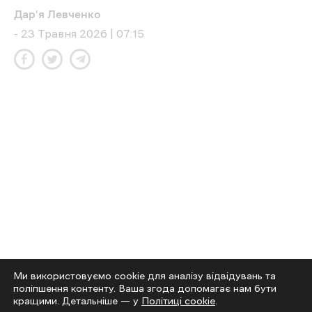
правоохоронців постраждалих немає. Однак
працівники Департаменту надзвичайних
ситуацій Харківської міської
ради
евакуювали
двох поліцейських,
службовий автомобіль яких був уражений
російським FPV-дроном на окружній дорозі в
Київському районі.
Читайте також
Блогер
отримав
15 років тюрми за
наведення ударів по Куп’янську
Ми використовуємо cookie для аналізу відвідувань та
поліпшення контенту. Ваша згода допомагає нам бути
кращими. Детальніше — у
Політиці cookie
.