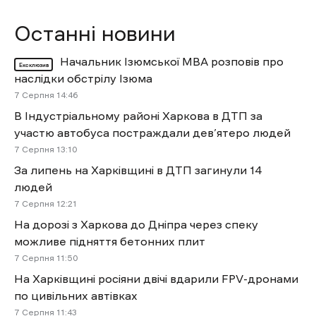
Останні новини
Начальник Ізюмської МВА розповів про
Ексклюзив
наслідки обстрілу Ізюма
7 Cерпня 14:46
В Індустріальному районі Харкова в ДТП за
участю автобуса постраждали дев’ятеро людей
7 Cерпня 13:10
За липень на Харківщині в ДТП загинули 14
людей
7 Cерпня 12:21
На дорозі з Харкова до Дніпра через спеку
можливе підняття бетонних плит
7 Cерпня 11:50
На Харківщині росіяни двічі вдарили FPV-дронами
по цивільних автівках
7 Cерпня 11:43