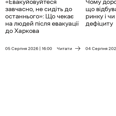
«Евакуйовуйтеся
Чому доро
завчасно, не сидіть до
що відбув
останнього»: Що чекає
ринку і чи
на людей після евакуації
дефіциту
до Харкова
05 Cерпня 2026 | 16:00
Читати
04 Cерпня 2026