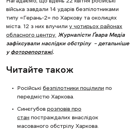
Нагадаємо, що вдень 22 квітня російські
війська завдали 14 ударів безпілотниками
типу «Герань-2» по Харкову та околицях
міста. 12 з них влучили
у чотирьох районах
обласного центру.
Журналісти Ґвара Медіа
зафіксували наслідки обстрілу – детальніше
у
фоторепортажі
.
Читайте також
Російські
безпілотники поцілили
по
передмістю Харкова.
Синєгубов
розповів про
стан
постраждалих внаслідок
масованого обстрілу Харкова.