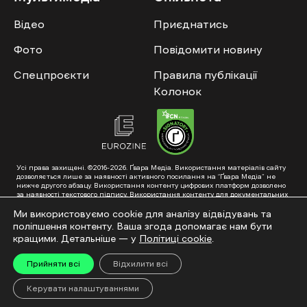
Відео
Приєднатись
Фото
Повідомити новину
Спецпроєкти
Правила публікації
Колонок
Усі права захищені. ©2016-2026. Ґвара Медіа. Використання матеріалів сайту
дозволяється лише за наявності активного посилання на “Ґвара Медіа” не
нижче другого абзацу. Використання контенту цифрових платформ дозволено
за наявності текстового підпису. Використання контенту для документальних
фільмів та інтегрованих продуктів дозволяється за умови отримання
схвалення від редакції.
Ми використовуємо cookie для аналізу відвідувань та
поліпшення контенту. Ваша згода допомагає нам бути
Суб’єкт у сфері онлайн-медіа; ідентифікатор медіа – R40-01353. Поштова
адреса: ГО «Ґвара Медіа», 61057, Харків, вул. Гоголя, 14, абонентська скринька
кращими. Детальніше — у
Політиці cookie
.
№7400
Підкинь нам тему на пошту – hello@gwaramedia.com
Прийняти всі
Відхилити всі
Модернізація сайту:
Керувати налаштуваннями