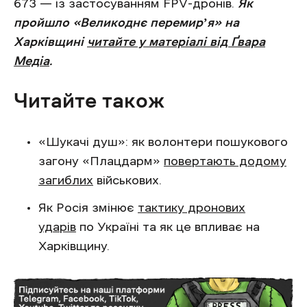
673 — із застосуванням FPV-дронів.
Як
пройшло «Великоднє перемирʼя» на
Харківщині
читайте у матеріалі від Ґвара
Медіа
.
Читайте також
«Шукачі душ»: як волонтери пошукового
загону «Плацдарм»
повертають додому
загиблих
військових.
Як Росія змінює
тактику дронових
ударів
по Україні та як це впливає на
Харківщину.