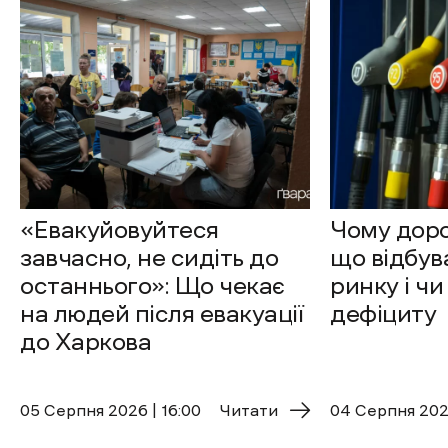
«Евакуйовуйтеся
Чому доро
завчасно, не сидіть до
що відбув
останнього»: Що чекає
ринку і чи
на людей після евакуації
дефіциту
до Харкова
05 Cерпня 2026 | 16:00
Читати
04 Cерпня 2026