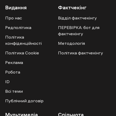
Видання
Фактчекінг
Про нас
Відділ фактчекінгу
Редполітика
ПЕРЕВІРКА: бот для
фактчекінгу
Політика
конфіденційності
Методологія
Політика Cookie
Політика фактчекінгу
Реклама
Робота
ID
Всі теми
Публічний договір
Мультимедіа
Спільнота