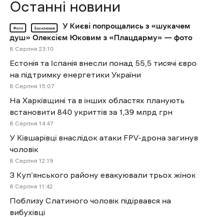
Останні новини
У Києві попрощались з «шукачем
Фото
Ексклюзив
душ» Олексієм Юковим з «Плацдарму» — фото
8 Cерпня 23:10
Естонія та Іспанія внесли понад 55,5 тисячі євро
на підтримку енергетики України
8 Cерпня 15:07
На Харківщині та в інших областях планують
встановити 840 укриттів за 1,39 млрд грн
8 Cерпня 14:47
У Ківшарівці внаслідок атаки FPV-дрона загинув
чоловік
8 Cерпня 12:19
З Куп’янського району евакуювали трьох жінок
8 Cерпня 11:42
Поблизу Слатиного чоловік підірвався на
вибухівці