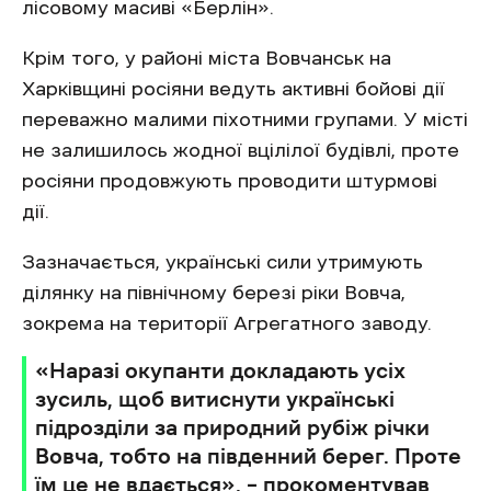
лісовому масиві «Берлін».
Крім того, у районі міста Вовчанськ на
Харківщині росіяни ведуть активні бойові дії
переважно малими піхотними групами. У місті
не залишилось жодної вцілілої будівлі, проте
росіяни продовжують проводити штурмові
дії.
Зазначається, українські сили утримують
ділянку на північному березі ріки Вовча,
зокрема на території Агрегатного заводу.
«Наразі окупанти докладають усіх
зусиль, щоб витиснути українські
підрозділи за природний рубіж річки
Вовча, тобто на південний берег. Проте
їм це не вдається», – прокоментував