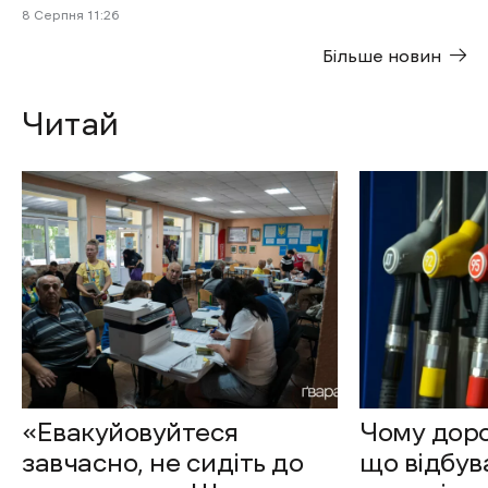
8 Cерпня 11:26
Більше новин
Читай
«Евакуйовуйтеся
Чому доро
завчасно, не сидіть до
що відбув